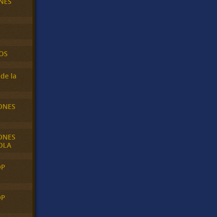
NES
OS
de la
ONES
ONES
OLA
OP
OP