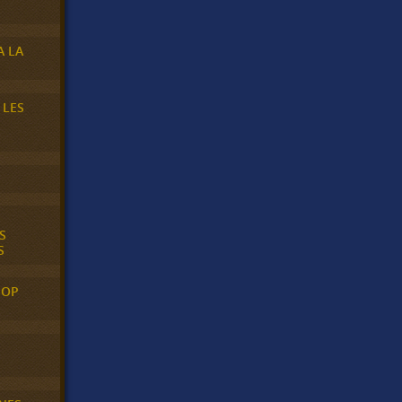
A LA
 LES
S
S
POP