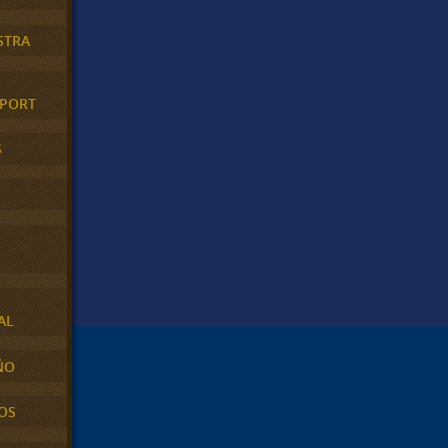
STRA
XPORT
S
AL
ÑO
OS