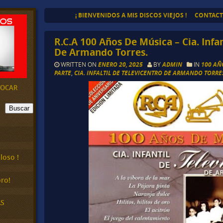
¡ BIENVENIDOS A MIS DISCOS VIEJOS !
CONTAC
R.C.A 100 Años De Música – Cia. Infa
De Armando Torres.
WRITTEN ON
ENERO 20, 2025
BY
ADMIN
IN
100 AÑ
PARTE
,
CIA. INFALTIL DE TELEVICENTRO DE ARMANDO TORRE
EVOCAR
Buscar
loso !
ro!
AS