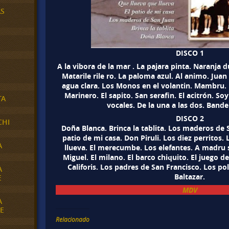
AS
DISCO 1
A la vibora de la mar . La pajara pinta. Naranja du
Matarile rile ro. La paloma azul. Al animo. Juan P
agua clara. Los Monos en el volantin. Mambru.
Marinero. El sapito. San serafin. El acitrón. So
TA
vocales. De la una a las dos. Band
DISCO 2
CHI
Doña Blanca. Brinca la tablita. Los maderos de 
patio de mi casa. Don Piruli. Los diez perritos. 
A
llueva. El merecumbe. Los elefantes. A madru 
Miguel. El milano. El barco chiquito. El juego d
Califoris. Los padres de San Francisco. Los po
A
Baltazar.
E
MDV
A
E
Relacionado