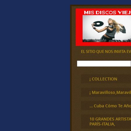
EL SITIO QUE NOS INVITA 
B
u
s
c
¡ COLLECTION
a
r
¡ Maravilloso,Maravil
… Cuba Cómo Te Año
10 GRANDES ARTIST
PARÍS-ITALIA,