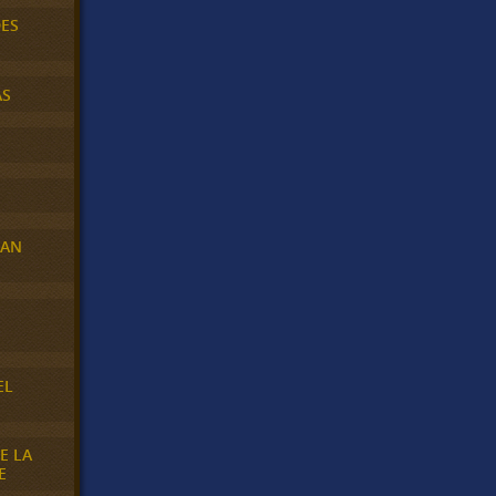
DES
AS
RAN
E
EL
E LA
E