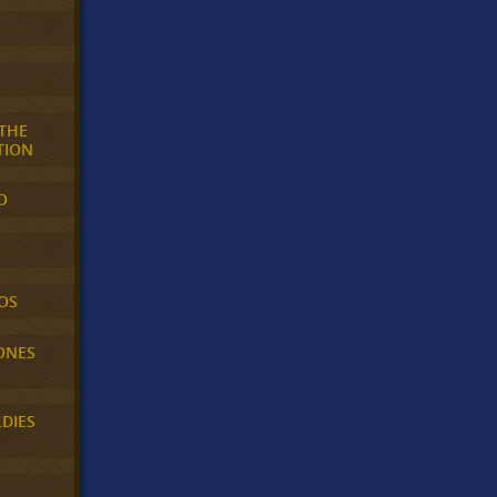
 THE
TION
O
OS
ONES
LDIES