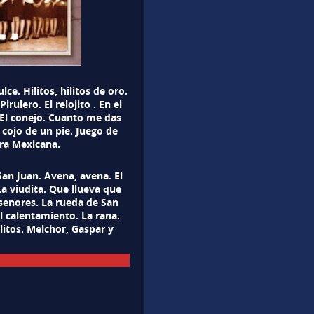
lce. Hilitos, hilitos de oro.
irulero. El relojito . En el
 El conejo. Cuanto me das
y cojo de un pie. Juego de
era Mexicana.
San Juan. Avena, avena. El
La viudita. Que llueva que
senores. La rueda de San
el calentamiento. La rana.
llitos. Melchor, Gaspar y