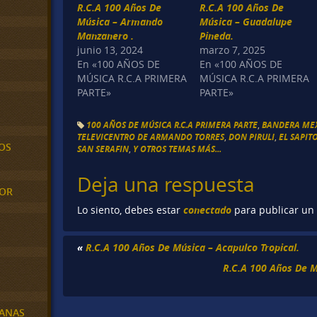
R.C.A 100 Años De
R.C.A 100 Años De
Música – Armando
Música – Guadalupe
Manzanero .
Pineda.
junio 13, 2024
marzo 7, 2025
En «100 AÑOS DE
En «100 AÑOS DE
MÚSICA R.C.A PRIMERA
MÚSICA R.C.A PRIMERA
PARTE»
PARTE»
100 AÑOS DE MÚSICA R.C.A PRIMERA PARTE
,
BANDERA ME
TELEVICENTRO DE ARMANDO TORRES
,
DON PIRULI
,
EL SAPIT
OS
SAN SERAFIN
,
Y OTROS TEMAS MÁS...
Deja una respuesta
MOR
conectado
Lo siento, debes estar
para publicar un
«
R.C.A 100 Años De Música – Acapulco Tropical.
R.C.A 100 Años De M
BANAS