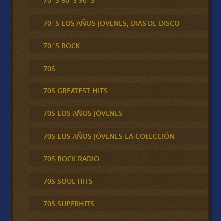
70´S 80´S 90´S
70´S LOS AÑOS JOVENES, DIAS DE DISCO
70´S ROCK
70S
70S GREATEST HITS
70S LOS AÑOS JÓVENES
70S LOS AÑOS JÓVENES LA COLECCIÓN
70S ROCK RADIO
70S SOUL HITS
70S SUPERHITS