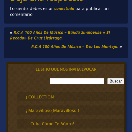
conectado
Lo siento, debes estar
para publicar un
comentario.
«
R.C.A 100 Años De Música – Banda Sinaloense » El
Recodo» De Cruz Lizárraga.
R.C.A 100 Años De Música – Trío Los Montejo.
»
EL SITIO QUE NOS INVITA EVOCAR
B
Buscar
u
s
c
¡ COLLECTION
a
r
¡ Maravilloso,Maravilloso !
… Cuba Cómo Te Añoro!