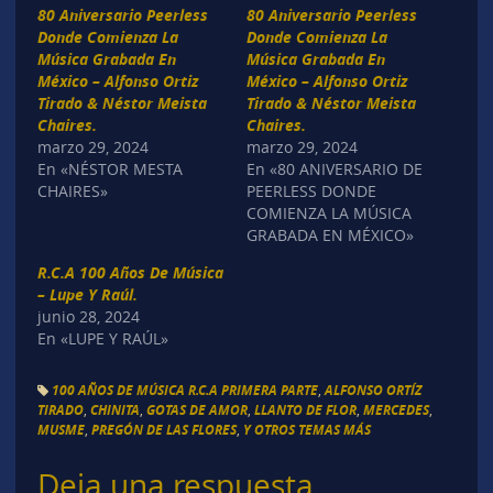
80 Aniversario Peerless
80 Aniversario Peerless
Donde Comienza La
Donde Comienza La
Música Grabada En
Música Grabada En
México – Alfonso Ortiz
México – Alfonso Ortiz
Tirado & Néstor Meista
Tirado & Néstor Meista
Chaires.
Chaires.
marzo 29, 2024
marzo 29, 2024
En «NÉSTOR MESTA
En «80 ANIVERSARIO DE
CHAIRES»
PEERLESS DONDE
COMIENZA LA MÚSICA
GRABADA EN MÉXICO»
R.C.A 100 Años De Música
– Lupe Y Raúl.
junio 28, 2024
En «LUPE Y RAÚL»
100 AÑOS DE MÚSICA R.C.A PRIMERA PARTE
,
ALFONSO ORTÍZ
TIRADO
,
CHINITA
,
GOTAS DE AMOR
,
LLANTO DE FLOR
,
MERCEDES
,
MUSME
,
PREGÓN DE LAS FLORES
,
Y OTROS TEMAS MÁS
Deja una respuesta