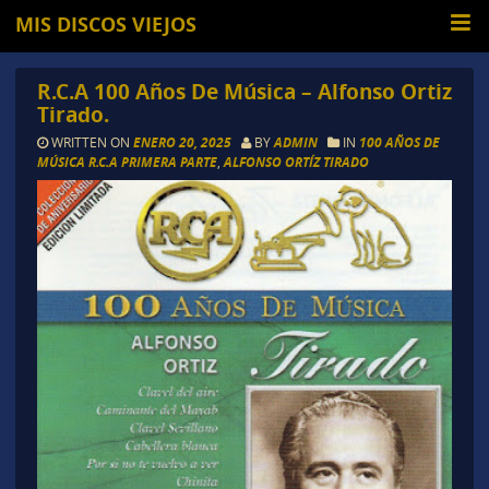
MIS DISCOS VIEJOS
R.C.A 100 Años De Música – Alfonso Ortiz
Tirado.
WRITTEN ON
ENERO 20, 2025
BY
ADMIN
IN
100 AÑOS DE
MÚSICA R.C.A PRIMERA PARTE
,
ALFONSO ORTÍZ TIRADO