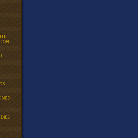
 THE
TION
O
OS
ONES
LDIES