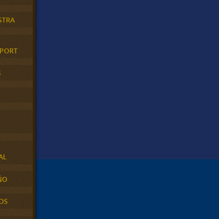
STRA
XPORT
S
AL
ÑO
OS