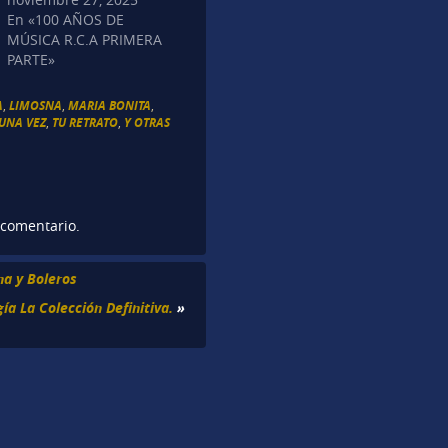
En «100 AÑOS DE
MÚSICA R.C.A PRIMERA
PARTE»
A
,
LIMOSNA
,
MARIA BONITA
,
UNA VEZ
,
TU RETRATO
,
Y OTRAS
 comentario.
a y Boleros
gía La Colección Definitiva.
»