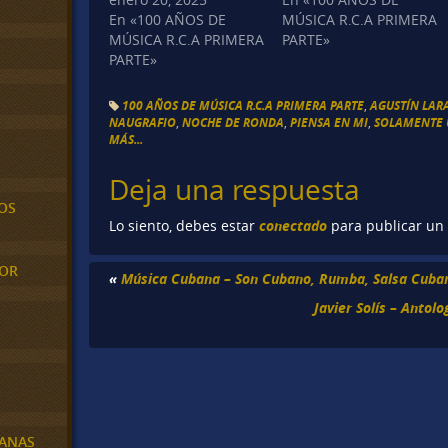
En «100 AÑOS DE
MÚSICA R.C.A PRIMERA
MÚSICA R.C.A PRIMERA
PARTE»
PARTE»
100 AÑOS DE MÚSICA R.C.A PRIMERA PARTE
,
AGUSTÍN LAR
NAUGRAFIO
,
NOCHE DE RONDA
,
PIENSA EN MI
,
SOLAMENTE 
MÁS...
Deja una respuesta
OS
conectado
Lo siento, debes estar
para publicar un
MOR
«
Música Cubana – Son Cubano, Rumba, Salsa Cuban
Javier Solís – Antolo
BANAS