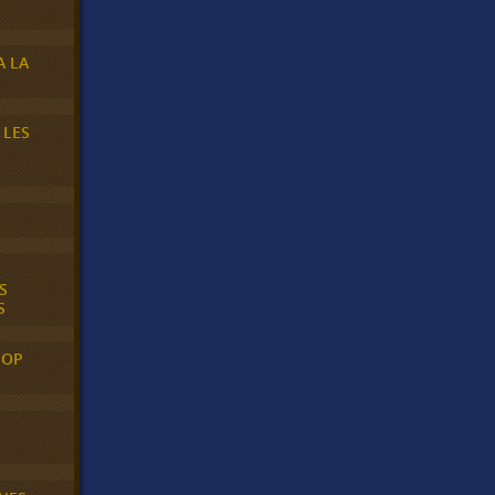
A LA
 LES
S
S
POP