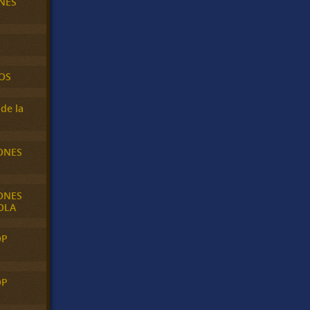
NES
OS
de la
ONES
ONES
OLA
OP
OP