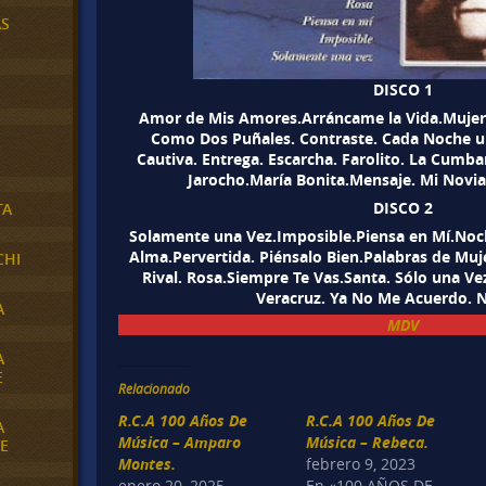
AS
DISCO 1
Amor de Mis Amores.Arráncame la Vida.Mujer. 
Como Dos Puñales. Contraste. Cada Noche u
Cautiva. Entrega. Escarcha. Farolito. La Cum
Jarocho.María Bonita.Mensaje. Mi Novi
DISCO 2
TA
Solamente una Vez.Imposible.Piensa en Mí.Noch
Alma.Pervertida. Piénsalo Bien.Palabras de Muj
CHI
Rival. Rosa.Siempre Te Vas.Santa. Sólo una Vez
Veracruz. Ya No Me Acuerdo. 
A
MDV
A
E
Relacionado
R.C.A 100 Años De
R.C.A 100 Años De
A
Música – Amparo
Música – Rebeca.
E
Montes.
febrero 9, 2023
enero 20, 2025
En «100 AÑOS DE