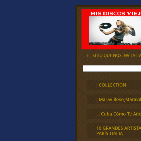
EL SITIO QUE NOS INVITA 
B
u
s
c
¡ COLLECTION
a
r
¡ Maravilloso,Maravil
… Cuba Cómo Te Año
10 GRANDES ARTIST
PARÍS-ITALIA,