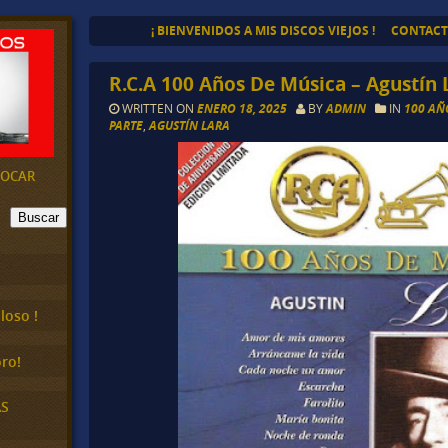
¡ BIENVENIDOS A MIS DISCOS VIEJOS !
CONTAC
R.C.A 100 Años De Música – Agustín L
WRITTEN ON
ENERO 18, 2025
BY
ADMIN
IN
100 AÑ
PARTE
,
AGUSTÍN LARA
EVOCAR
Buscar
loso !
ro!
AS