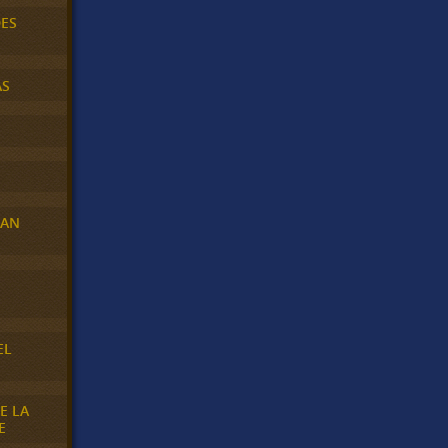
DES
AS
RAN
E
EL
E LA
E