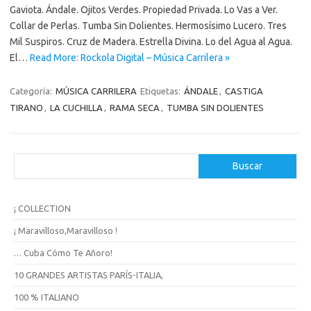
Gaviota. Ándale. Ojitos Verdes. Propiedad Privada. Lo Vas a Ver.
Collar de Perlas. Tumba Sin Dolientes. Hermosísimo Lucero. Tres
Mil Suspiros. Cruz de Madera. Estrella Divina. Lo del Agua al Agua.
El…
Read More: Rockola Digital – Música Carrilera »
Categoría:
MÚSICA CARRILERA
Etiquetas:
ÁNDALE
,
CASTIGA
TIRANO
,
LA CUCHILLA
,
RAMA SECA
,
TUMBA SIN DOLIENTES
B
Buscar
u
s
c
¡ COLLECTION
a
r
¡ Maravilloso,Maravilloso !
… Cuba Cómo Te Añoro!
10 GRANDES ARTISTAS PARÍS-ITALIA,
100 % ITALIANO