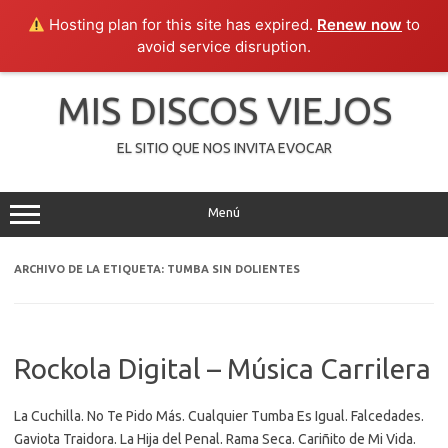
Hosting plan for this site has expired.
Renew now
to
avoid service disruption.
Saltar
al
MIS DISCOS VIEJOS
contenido
EL SITIO QUE NOS INVITA EVOCAR
Menú
ARCHIVO DE LA ETIQUETA:
TUMBA SIN DOLIENTES
Rockola Digital – Música Carrilera
La Cuchilla. No Te Pido Más. Cualquier Tumba Es Igual. Falcedades.
Gaviota Traidora. La Hija del Penal. Rama Seca. Cariñito de Mi Vida.