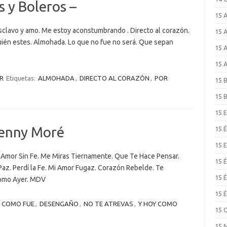
s y Boleros –
15 
sclavo y amo. Me estoy aconstumbrando . Directo al corazón.
15 
ién estes. Almohada. Lo que no fue no será. Que sepan
15 
15 
R
Etiquetas:
ALMOHADA
,
DIRECTO AL CORAZÓN
,
POR
15 
15 
15 
Benny Moré
15 
15 
 Amor Sin Fe. Me Miras Tiernamente. Que Te Hace Pensar.
15 
az. Perdí la Fe. Mi Amor Fugaz. Corazón Rebelde. Te
15 
Como Ayer. MDV
15 
:
COMO FUE
,
DESENGAÑO
,
NO TE ATREVAS
,
Y HOY COMO
15 
15 