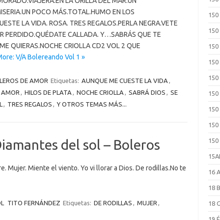
AMORADO.VIAJERA.EN LA ORILLA DEL MAR.UN
MISERIA.UN POCO MÁS.TOTAL.HUMO EN LOS
150
STE LA VIDA. ROSA. TRES REGALOS.PERLA NEGRA.VETE
150
R PERDIDO.QUÉDATE CALLADA. Y…SABRÁS QUE TE
ME QUIERAS.NOCHE CRIOLLA CD2 VOL 2 QUE
150
ore: V/A Bolereando Vol 1 »
150
150
LEROS DE AMOR
Etiquetas:
AUNQUE ME CUESTE LA VIDA
,
E AMOR
,
HILOS DE PLATA
,
NOCHE CRIOLLA
,
SABRÁ DIOS
,
SE
150
L
,
TRES REGALOS
,
Y OTROS TEMAS MÁS...
150
150
Diamantes del sol – Boleros
150
15
Mujer. Miente el viento. Yo vi llorar a Dios. De rodillas.No te
16 
18 
OL
TITO FERNÁNDEZ
Etiquetas:
DE RODILLAS
,
MUJER
,
18 
19 