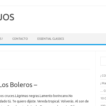
EJOS
 !
CONTACTO
ESSENTIAL CLASSICS
B
u
s
c
¡ C
a
r
Los Boleros –
¡ Ma
… C
Dos cruces.Lágrimas negras.Lamento borincano.No
10 
ado tú. Te quiero dijiste. Vereda tropical. Volverás. Al son de
100