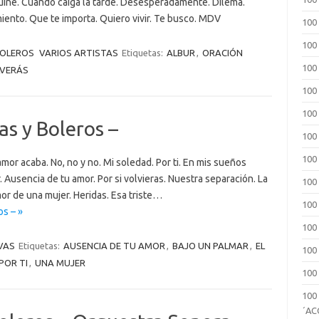
uine. Cuando caiga la tarde. Desesperadamente. Dilema.
iento. Que te importa. Quiero vivir. Te busco. MDV
100
100
BOLEROS
VARIOS ARTISTAS
Etiquetas:
ALBUR
,
ORACIÓN
100
VERÁS
100
100
as y Boleros –
100
100
mor acaba. No, no y no. Mi soledad. Por ti. En mis sueños
 Ausencia de tu amor. Por si volvieras. Nuestra separación. La
100
or de una mujer. Heridas. Esa triste…
100
s – »
100
VAS
Etiquetas:
AUSENCIA DE TU AMOR
,
BAJO UN PALMAR
,
EL
100
POR TI
,
UNA MUJER
100
100
´A