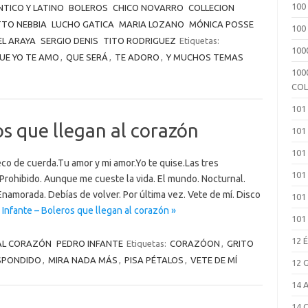
100
TICO Y LATINO
BOLEROS
CHICO NOVARRO
COLLECION
TTO NEBBIA
LUCHO GATICA
MARIA LOZANO
MÓNICA POSSE
100
L ARAYA
SERGIO DENIS
TITO RODRIGUEZ
Etiquetas:
100
UE YO TE AMO
,
QUE SERÁ
,
TE ADORO
,
Y MUCHOS TEMAS
100
COL
101
os que llegan al corazón
101
101
o de cuerda.Tu amor y mi amor.Yo te quise.Las tres
101
. Prohibido. Aunque me cueste la vida. El mundo. Nocturnal.
amorada. Debías de volver. Por última vez. Vete de mí. Disco
101
Infante – Boleros que llegan al corazón »
101
12 
AL CORAZÓN
PEDRO INFANTE
Etiquetas:
CORAZÓON
,
GRITO
SPONDIDO
,
MIRA NADA MÁS
,
PISA PÉTALOS
,
VETE DE MÍ
12 
14 
14 