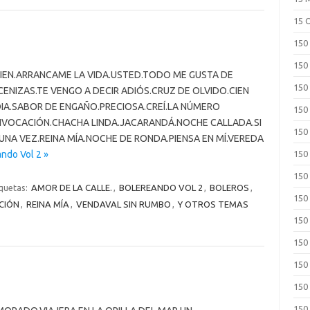
15 
150
150
IEN.ARRANCAME LA VIDA.USTED.TODO ME GUSTA DE
150
CENIZAS.TE VENGO A DECIR ADIÓS.CRUZ DE OLVIDO.CIEN
DIA.SABOR DE ENGAÑO.PRECIOSA.CREÍ.LA NÚMERO
150
UIVOCACIÓN.CHACHA LINDA.JACARANDÁ.NOCHE CALLADA.SI
150
UNA VEZ.REINA MÍA.NOCHE DE RONDA.PIENSA EN MÍ.VEREDA
ndo Vol 2 »
150
150
iquetas:
AMOR DE LA CALLE.
,
BOLEREANDO VOL 2
,
BOLEROS
,
150
CIÓN
,
REINA MÍA
,
VENDAVAL SIN RUMBO
,
Y OTROS TEMAS
150
150
150
150
150