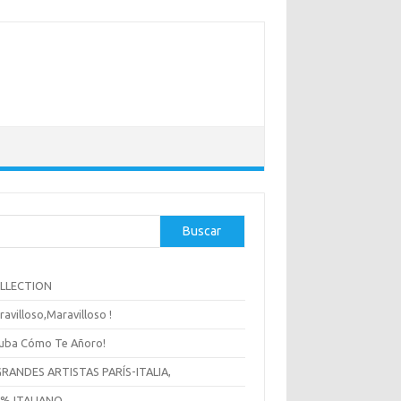
Buscar
OLLECTION
ravilloso,Maravilloso !
uba Cómo Te Añoro!
GRANDES ARTISTAS PARÍS-ITALIA,
 % ITALIANO