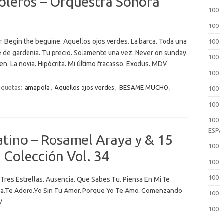
oleros – Orquestra Sonora
100
100
 Begin the beguine. Aquellos ojos verdes. La barca. Toda una
100
me de gardenia. Tu precio. Solamente una vez. Never on sunday.
100
en. La novia. Hipócrita. Mi último fracasso. Exodus. MDV
100
iquetas:
amapola
,
Aquellos ojos verdes
,
BESAME MUCHO
,
100 
100
100
ESP
tino – Rosamel Araya y & 15
100
 Colección Vol. 34
100
100
Tres Estrellas. Ausencia. Que Sabes Tu. Piensa En Mi.Te
ia.Te Adoro.Yo Sin Tu Amor. Porque Yo Te Amo. Comenzando
100
V
100