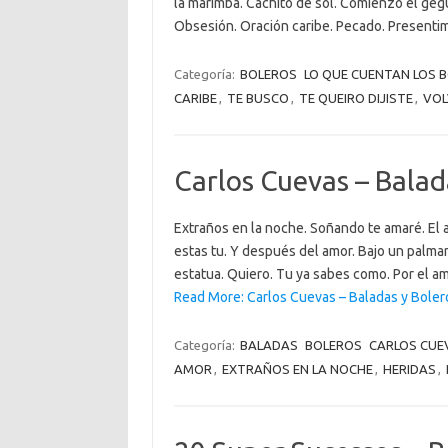
la marimba. Cachito de sol. Comienzo el geg
Obsesión. Oración caribe. Pecado. Presentim
Categoría:
BOLEROS
LO QUE CUENTAN LOS 
CARIBE
,
TE BUSCO
,
TE QUEIRO DIJISTE
,
VOL
Carlos Cuevas – Balad
Extraños en la noche. Soñando te amaré. El a
estas tu. Y después del amor. Bajo un palmar.
estatua. Quiero. Tu ya sabes como. Por el am
Read More: Carlos Cuevas – Baladas y Bolero
Categoría:
BALADAS
BOLEROS
CARLOS CUE
AMOR
,
EXTRAÑOS EN LA NOCHE
,
HERIDAS
,