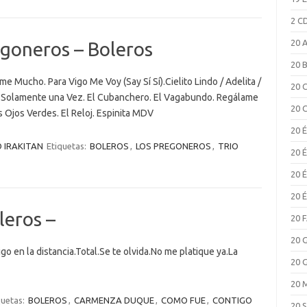
2 C
20 
egoneros – Boleros
20 
 Mucho. Para Vigo Me Voy (Say Sí Sí).Cielito Lindo / Adelita /
20 
or. Solamente una Vez. El Cubanchero. El Vagabundo. Regálame
20 
 Ojos Verdes. El Reloj. Espinita MDV
20 
O IRAKITAN
Etiquetas:
BOLEROS
,
LOS PREGONEROS
,
TRIO
20 
20 
20 
eros –
20 
20 
 en la distancia.Total.Se te olvida.No me platique ya.La
20 
20 
quetas:
BOLEROS
,
CARMENZA DUQUE
,
COMO FUE
,
CONTIGO
20 