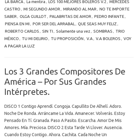
LA BARCA
,
La mentira
,
LOS 100 MEJORES BOLEROS V.2
,
MERCEDES
CASTRO
,
MI SEGUNDO AMOR
,
MIRANDO AL MAR
,
NO TE IMPORTE
SABER
,
OLGA GUILLOT
,
PALABRITAS DE AMOR
,
PEDRO INFANTE
,
PIENSA EN MI
,
POR SER DEL ARRABAL
,
QUE SEAS MUY FELIZ
,
ROBERTO CARLOS
,
SIN TI
,
Solamente una vez
,
SOMBRAS
,
TRIO
MÉXICO
,
TU MI DELIRIO
,
TU PROPOSICIÓN
,
V.A
,
V.A BOLEROS
,
VOY
A PAGAR LA LUZ
Los 3 Grandes Compositores De
América – Por Sus Grandes
Intérpretes.
DISCO 1 Contigo Aprendí. Congoja. Capullito De Alhelí. Adoro.
Noche De Ronda. Arráncame La Vida. Amanecer. Volverás. Estoy
Pensado En Tí. Granada. Paso A Pasito. Escarcha. Amor De Mis
Amores. Mía. Preciosa. DISCO 2 Esta Tarde Vi Llover. Ausencia.
Cuando Estoy Contigo. Ahora. Cachita. Cada Noche Un