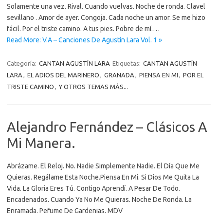
Solamente una vez. Rival. Cuando vuelvas. Noche de ronda. Clavel
sevillano . Amor de ayer. Congoja. Cada noche un amor. Se me hizo
fácil. Por el triste camino. A tus pies. Pobre de mí.…
Read More: V.A – Canciones De Agustín Lara Vol. 1 »
Categoría:
CANTAN AGUSTÍN LARA
Etiquetas:
CANTAN AGUSTÍN
LARA
,
EL ADIOS DEL MARINERO
,
GRANADA
,
PIENSA EN MI
,
POR EL
TRISTE CAMINO
,
Y OTROS TEMAS MÁS...
Alejandro Fernández – Clásicos A
Mi Manera.
Abrázame. El Reloj. No. Nadie Simplemente Nadie. El Día Que Me
Quieras. Regálame Esta Noche.Piensa En Mi. Si Dios Me Quita La
Vida. La Gloria Eres Tú. Contigo Aprendí. A Pesar De Todo.
Encadenados. Cuando Ya No Me Quieras. Noche De Ronda. La
Enramada. Pefume De Gardenias. MDV