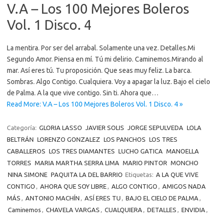
V.A – Los 100 Mejores Boleros
Vol. 1 Disco. 4
La mentira. Por ser del arrabal. Solamente una vez. Detalles.Mi
Segundo Amor. Piensa en mí. Tú mi delirio. Caminemos.Mirando al
mar. Así eres tú. Tu proposición. Que seas muy feliz. La barca.
Sombras. Algo Contigo. Cualquiera. Voy a apagar la luz. Bajo el cielo
de Palma. A la que vive contigo. Sin ti. Ahora que…
Read More: V.A – Los 100 Mejores Boleros Vol. 1 Disco. 4 »
Categoría:
GLORIA LASSO
JAVIER SOLIS
JORGE SEPULVEDA
LOLA
BELTRÁN
LORENZO GONZALEZ
LOS PANCHOS
LOS TRES
CABALLEROS
LOS TRES DIAMANTES
LUCHO GATICA
MANOELLA
TORRES
MARIA MARTHA SERRA LIMA
MARIO PINTOR
MONCHO
NINA SIMONE
PAQUITA LA DEL BARRIO
Etiquetas:
A LA QUE VIVE
CONTIGO
,
AHORA QUE SOY LIBRE
,
ALGO CONTIGO
,
AMIGOS NADA
MÁS
,
ANTONIO MACHÍN
,
ASÍ ERES TU
,
BAJO EL CIELO DE PALMA
,
Caminemos
,
CHAVELA VARGAS
,
CUALQUIERA
,
DETALLES
,
ENVIDIA
,