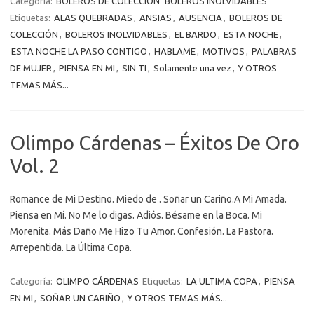
Categoría:
BOLEROS DE COLECCIÓN
BOLEROS INOLVIDABLES
Etiquetas:
ALAS QUEBRADAS
,
ANSIAS
,
AUSENCIA
,
BOLEROS DE
COLECCIÓN
,
BOLEROS INOLVIDABLES
,
EL BARDO
,
ESTA NOCHE
,
ESTA NOCHE LA PASO CONTIGO
,
HABLAME
,
MOTIVOS
,
PALABRAS
DE MUJER
,
PIENSA EN MI
,
SIN TI
,
Solamente una vez
,
Y OTROS
TEMAS MÁS...
Olimpo Cárdenas – Éxitos De Oro
Vol. 2
Romance de Mi Destino. Miedo de . Soñar un Cariño.A Mi Amada.
Piensa en Mí. No Me lo digas. Adiós. Bésame en la Boca. Mi
Morenita. Más Daño Me Hizo Tu Amor. Confesión. La Pastora.
Arrepentida. La Última Copa.
Categoría:
OLIMPO CÁRDENAS
Etiquetas:
LA ULTIMA COPA
,
PIENSA
EN MI
,
SOÑAR UN CARIÑO
,
Y OTROS TEMAS MÁS...