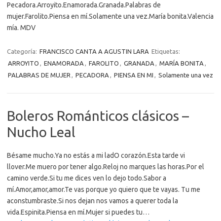
Pecadora.Arroyito.Enamorada.Granada.Palabras de
mujer.Farolito.Piensa en mí.Solamente una vez.María bonita.Valencia
mía. MDV
Categoría:
FRANCISCO CANTA A AGUSTIN LARA
Etiquetas:
ARROYITO
,
ENAMORADA
,
FAROLITO
,
GRANADA
,
MARÍA BONITA
,
PALABRAS DE MUJER
,
PECADORA
,
PIENSA EN MI
,
Solamente una vez
Boleros Románticos clásicos –
Nucho Leal
Bésame mucho.Ya no estás a mi ladO corazón.Esta tarde vi
llover.Me muero por tener algo.Reloj no marques las horas.Por el
camino verde.Si tu me dices ven lo dejo todo.Sabor a
mí.Amor,amor,amor.Te vas porque yo quiero que te vayas. Tu me
aconstumbraste.Si nos dejan nos vamos a querer toda la
vida.Espinita.Piensa en mí.Mujer si puedes tu…