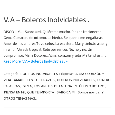
V.A – Boleros Inolvidables .
DISCO 1 Y…. Sabor a mí. Quiéreme mucho. Plazos tracioneros.
Gema.Camarera de mi amor. La hiedra. Se que no me engañarás.
Amor de mis amores.Tuve celos. La escalera. Mar y cielo.tu amor y
mi amor. Vereda tropical. Solo por rencor. No, no y no. Un
compromiso. María Dolores. Alma, corazón y vida. Me tendrás .…
Read More: V.A – Boleros Inolvidables . »
Categoría:
BOLEROS INOLVIDABLES
Etiquetas:
ALMA CORAZÓN Y
VIDA
,
AMANECI EN TUS BRAZOS
,
BOLEROS INOLVIDABLES
,
CUATRO
PALABRAS
,
GEMA
,
LOS ARETES DE LA LUNA
,
MI ÚLTIMO BOLERO
,
PIENSA EN MI
,
QUE TE IMPORTA
,
SABOR A MI
,
Somos novios
,
Y
OTROS TEMAS MÁS...