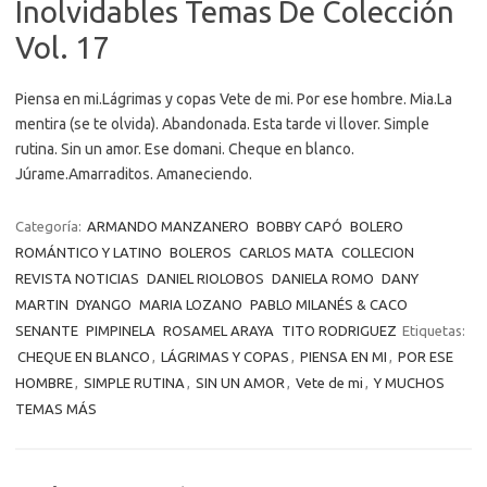
Inolvidables Temas De Colección
Vol. 17
Piensa en mi.Lágrimas y copas Vete de mi. Por ese hombre. Mia.La
mentira (se te olvida). Abandonada. Esta tarde vi llover. Simple
rutina. Sin un amor. Ese domani. Cheque en blanco.
Júrame.Amarraditos. Amaneciendo.
Categoría:
ARMANDO MANZANERO
BOBBY CAPÓ
BOLERO
ROMÁNTICO Y LATINO
BOLEROS
CARLOS MATA
COLLECION
REVISTA NOTICIAS
DANIEL RIOLOBOS
DANIELA ROMO
DANY
MARTIN
DYANGO
MARIA LOZANO
PABLO MILANÉS & CACO
SENANTE
PIMPINELA
ROSAMEL ARAYA
TITO RODRIGUEZ
Etiquetas:
CHEQUE EN BLANCO
,
LÁGRIMAS Y COPAS
,
PIENSA EN MI
,
POR ESE
HOMBRE
,
SIMPLE RUTINA
,
SIN UN AMOR
,
Vete de mi
,
Y MUCHOS
TEMAS MÁS