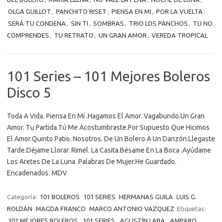
OLGA GUILLOT
,
PANCHITO RISET
,
PIENSA EN MI
,
POR LA VUELTA
,
SERÁ TU CONDENA
,
SIN TI
,
SOMBRAS
,
TRIO LOS PANCHOS
,
TU NO
COMPRENDES
,
TU RETRATO
,
UN GRAN AMOR
,
VEREDA TROPICAL
101 Series – 101 Mejores Boleros
Disco 5
Toda A Vida. Piensa En Mí .Hagamos El Amor. Vagabundo.Un Gran
Amor. Tu Partida.Tú Me Acostumbraste.Por Supuesto Que Hicimos
El Amor.Quinto Patio. Nosotros. De Un Bolero A Un Danzón.Llegaste
Tarde.Déjame Llorar. Rimel. La Casita.Bésame En La Boca .Ayúdame
Los Aretes De La Luna .Palabras De Mujer.He Guardado.
Encadenados. MDV
Categoría:
101 BOLEROS
101 SERIES
HERMANAS GUILA
LUIS G.
ROLDÁN
MAGDA FRANCO
MARCO ANTONIO VAZQUEZ
Etiquetas:
101 MEJORES BOLEROS
,
101 SERIES
,
AGUSTÍN LARA
,
AMPARO