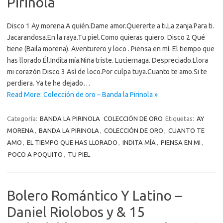
Pirinola
Disco 1 Ay morena.A quién.Dame amor.Quererte a ti.La zanja.Para ti.
Jacarandosa.En la raya.Tu piel.Como quieras quiero. Disco 2 Qué
tiene (Baila morena). Aventurero y loco . Piensa en mí. El tiempo que
has llorado.Él.Indita mía.Niña triste. Luciernaga. Despreciado.Llora
mi corazón Disco 3 Así de loco.Por culpa tuya.Cuanto te amo.Si te
perdiera. Ya te he dejado…
Read More: Colección de oro – Banda la Pirinola »
Categoría:
BANDA LA PIRINOLA
COLECCIÓN DE ORO
Etiquetas:
AY
MORENA
,
BANDA LA PIRINOLA
,
COLECCIÓN DE ORO
,
CUANTO TE
AMO
,
EL TIEMPO QUE HAS LLORADO
,
INDITA MÍA
,
PIENSA EN MI
,
POCO A POQUITO
,
TU PIEL
Bolero Romántico Y Latino –
Daniel Riolobos y & 15