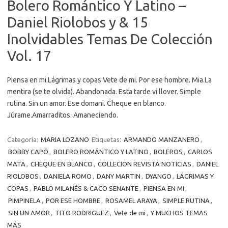
Bolero Romántico Y Latino –
Daniel Riolobos y & 15
Inolvidables Temas De Colección
Vol. 17
Piensa en mi.Lágrimas y copas Vete de mi. Por ese hombre. Mia.La
mentira (se te olvida). Abandonada. Esta tarde vi llover. Simple
rutina. Sin un amor. Ese domani. Cheque en blanco.
Júrame.Amarraditos. Amaneciendo.
Categoría:
MARIA LOZANO
Etiquetas:
ARMANDO MANZANERO
,
BOBBY CAPÓ
,
BOLERO ROMÁNTICO Y LATINO
,
BOLEROS
,
CARLOS
MATA
,
CHEQUE EN BLANCO
,
COLLECION REVISTA NOTICIAS
,
DANIEL
RIOLOBOS
,
DANIELA ROMO
,
DANY MARTIN
,
DYANGO
,
LÁGRIMAS Y
COPAS
,
PABLO MILANÉS & CACO SENANTE
,
PIENSA EN MI
,
PIMPINELA
,
POR ESE HOMBRE
,
ROSAMEL ARAYA
,
SIMPLE RUTINA
,
SIN UN AMOR
,
TITO RODRIGUEZ
,
Vete de mi
,
Y MUCHOS TEMAS
MÁS