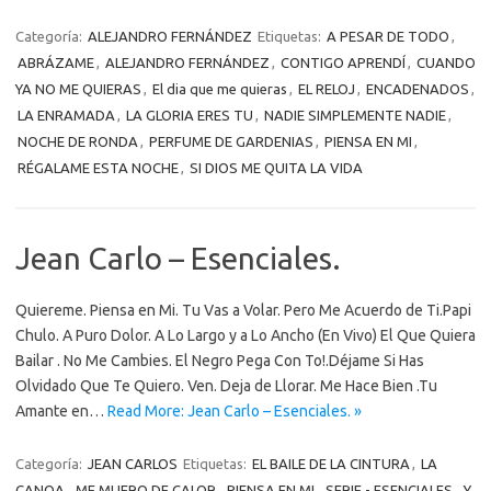
Categoría:
ALEJANDRO FERNÁNDEZ
Etiquetas:
A PESAR DE TODO
,
ABRÁZAME
,
ALEJANDRO FERNÁNDEZ
,
CONTIGO APRENDÍ
,
CUANDO
YA NO ME QUIERAS
,
El dia que me quieras
,
EL RELOJ
,
ENCADENADOS
,
LA ENRAMADA
,
LA GLORIA ERES TU
,
NADIE SIMPLEMENTE NADIE
,
NOCHE DE RONDA
,
PERFUME DE GARDENIAS
,
PIENSA EN MI
,
RÉGALAME ESTA NOCHE
,
SI DIOS ME QUITA LA VIDA
Jean Carlo – Esenciales.
Quiereme. Piensa en Mi. Tu Vas a Volar. Pero Me Acuerdo de Ti.Papi
Chulo. A Puro Dolor. A Lo Largo y a Lo Ancho (En Vivo) El Que Quiera
Bailar . No Me Cambies. El Negro Pega Con To!.Déjame Si Has
Olvidado Que Te Quiero. Ven. Deja de Llorar. Me Hace Bien .Tu
Amante en…
Read More: Jean Carlo – Esenciales. »
Categoría:
JEAN CARLOS
Etiquetas:
EL BAILE DE LA CINTURA
,
LA
CANOA
,
ME MUERO DE CALOR
,
PIENSA EN MI
,
SERIE - ESENCIALES
,
Y