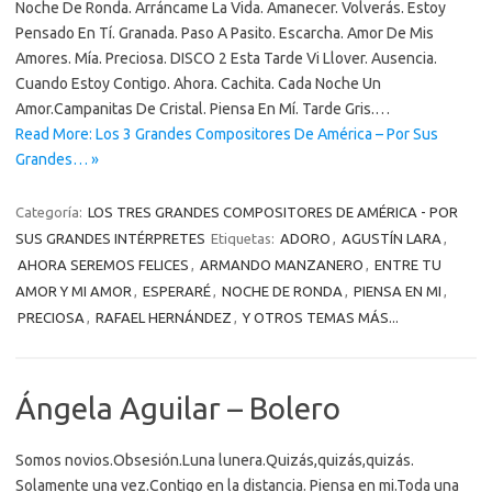
Noche De Ronda. Arráncame La Vida. Amanecer. Volverás. Estoy
Pensado En Tí. Granada. Paso A Pasito. Escarcha. Amor De Mis
Amores. Mía. Preciosa. DISCO 2 Esta Tarde Vi Llover. Ausencia.
Cuando Estoy Contigo. Ahora. Cachita. Cada Noche Un
Amor.Campanitas De Cristal. Piensa En Mí. Tarde Gris.…
Read More: Los 3 Grandes Compositores De América – Por Sus
Grandes… »
Categoría:
LOS TRES GRANDES COMPOSITORES DE AMÉRICA - POR
SUS GRANDES INTÉRPRETES
Etiquetas:
ADORO
,
AGUSTÍN LARA
,
AHORA SEREMOS FELICES
,
ARMANDO MANZANERO
,
ENTRE TU
AMOR Y MI AMOR
,
ESPERARÉ
,
NOCHE DE RONDA
,
PIENSA EN MI
,
PRECIOSA
,
RAFAEL HERNÁNDEZ
,
Y OTROS TEMAS MÁS...
Ángela Aguilar – Bolero
Somos novios.Obsesión.Luna lunera.Quizás,quizás,quizás.
Solamente una vez.Contigo en la distancia. Piensa en mi.Toda una