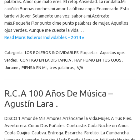
palabras. Amor qué malo eres. El reloj. Ansiedad. La rondalla.Mi
cariñito.Buenas noches mi amor. La última copa. Enamorado. Esta
tarde vi llover. Solamente una vez. sabor a mi.Acércate
más.Pequeña Flor punto dime punto palabras de mujer. Aquellos
ojos verdes. Aunque me cueste la vida.…
Read More: Boleros Inolvidables – 2014 »
Categoría:
LOS BOLEROS INOLVIDABLES
Etiquetas:
Aquellos ojos
verdes
,
CONTIGO EN LA DISTANCIA
,
HAY HUMO EN TUS OJOS
,
Jurame
,
PIENSA EN MI
,
tres palabras
,
V/A
R.C.A 100 Años De Música –
Agustín Lara .
DISCO 1 Amor de Mis Amores.Arráncame la Vida.Mujer. A Tus Pies.
Aventurera. Como Dos Puñales. Contraste. Cada Noche un Amor.
Copla Guajira. Cautiva. Entrega. Escarcha. Farolito. La Cumbancha.