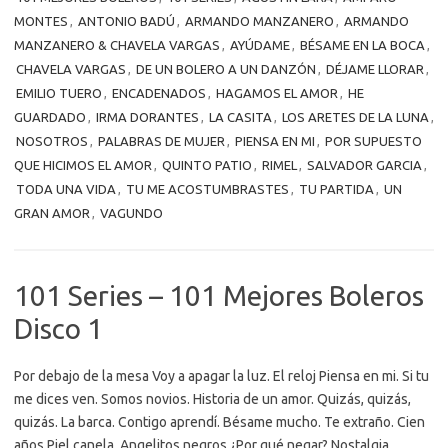
MONTES
,
ANTONIO BADÚ
,
ARMANDO MANZANERO
,
ARMANDO
MANZANERO & CHAVELA VARGAS
,
AYÚDAME
,
BÉSAME EN LA BOCA
,
CHAVELA VARGAS
,
DE UN BOLERO A UN DANZÓN
,
DÉJAME LLORAR
,
EMILIO TUERO
,
ENCADENADOS
,
HAGAMOS EL AMOR
,
HE
GUARDADO
,
IRMA DORANTES
,
LA CASITA
,
LOS ARETES DE LA LUNA
,
NOSOTROS
,
PALABRAS DE MUJER
,
PIENSA EN MI
,
POR SUPUESTO
QUE HICIMOS EL AMOR
,
QUINTO PATIO
,
RIMEL
,
SALVADOR GARCIA
,
TODA UNA VIDA
,
TU ME ACOSTUMBRASTES
,
TU PARTIDA
,
UN
GRAN AMOR
,
VAGUNDO
101 Series – 101 Mejores Boleros
Disco 1
Por debajo de la mesa Voy a apagar la luz. El reloj Piensa en mi. Si tu
me dices ven. Somos novios. Historia de un amor. Quizás, quizás,
quizás. La barca. Contigo aprendí. Bésame mucho. Te extraño. Cien
años.Piel canela. Angelitos negros.¿Por qué negar? Nostalgia