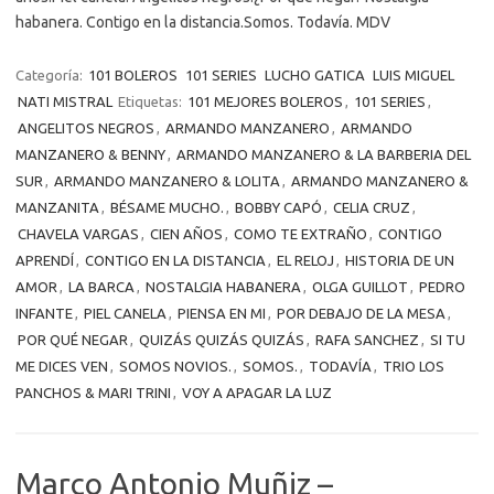
habanera. Contigo en la distancia.Somos. Todavía. MDV
Categoría:
101 BOLEROS
101 SERIES
LUCHO GATICA
LUIS MIGUEL
NATI MISTRAL
Etiquetas:
101 MEJORES BOLEROS
,
101 SERIES
,
ANGELITOS NEGROS
,
ARMANDO MANZANERO
,
ARMANDO
MANZANERO & BENNY
,
ARMANDO MANZANERO & LA BARBERIA DEL
SUR
,
ARMANDO MANZANERO & LOLITA
,
ARMANDO MANZANERO &
MANZANITA
,
BÉSAME MUCHO.
,
BOBBY CAPÓ
,
CELIA CRUZ
,
CHAVELA VARGAS
,
CIEN AÑOS
,
COMO TE EXTRAÑO
,
CONTIGO
APRENDÍ
,
CONTIGO EN LA DISTANCIA
,
EL RELOJ
,
HISTORIA DE UN
AMOR
,
LA BARCA
,
NOSTALGIA HABANERA
,
OLGA GUILLOT
,
PEDRO
INFANTE
,
PIEL CANELA
,
PIENSA EN MI
,
POR DEBAJO DE LA MESA
,
POR QUÉ NEGAR
,
QUIZÁS QUIZÁS QUIZÁS
,
RAFA SANCHEZ
,
SI TU
ME DICES VEN
,
SOMOS NOVIOS.
,
SOMOS.
,
TODAVÍA
,
TRIO LOS
PANCHOS & MARI TRINI
,
VOY A APAGAR LA LUZ
Marco Antonio Muñiz –