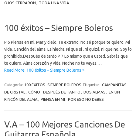
OJOS CERRARON
,
TODA UNA VIDA
100 éxitos – Siempre Boleros
P 6 Piensa en mi. Mar y cielo. Te extraño. No sé porque te quiero. Mi
vida. Canción del alma. La hiedra. Ni que sí , ni quizá, ni que no. Soy lo
prohibido.Después de tanto P 7 Lo mismo que a usted. Sabrás que
te quiero. Alma corazón y vida. Noche no te vayas.…
Read More: 100 éxitos – Siempre Boleros »
Categoría:
100 ÉXITOS
SIEMPRE BOLEROS
Etiquetas:
CAMPANITAS
DE CRISTAL
,
CÓMO
,
DESPUÉS DE TANTO
,
DOS ALMAS
,
EN UN
RINCÓN DEL ALMA
,
PIENSA EN MI
,
POR ESO NO DEBES
V.A – 100 Mejores Canciones De
Guitarrra Española.