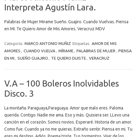
Interpreta Agustín Lara.
Palabras de Mujer Mirame Sueño. Guajiro. Cuando Vuelvas. Piensa
en MI. Te Quiero Amor de Mis Amores. Veracruz MDV
Categoría:
MARCO ANTONIO MUÑIZ
Etiquetas:
AMOR DE MIS
AMORES
,
CUANDO VUELVA
,
MÍRAME
,
PALABRAS DE MUJER
,
PIENSA
EN MI
,
SUEÑO GUAJIRO
,
TE QUIERO DIJISTE
,
VERACRUZ
V.A – 100 Boleros Inolvidables
Disco. 3
La montaña. Paraguaya,Paraguaya. Amor que malo eres. Paloma
querida. Contigo. Nadie me ama. Eso y más. Quisiera ser. LLevo una
canción en el corazón. Somos novios. Esperaré. Historia de un amor.
Como fue. Cuando ya no me quieras. Extraño sentir. Piensa en mi. Tu
eres mi destino. Adiós. Poema triste. Tus tormentos. Vivir de los…