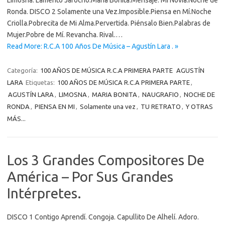
Limosna. Lamento Jarocho.María Bonita.Mensaje. Mi Novia.Noche de
Ronda. DISCO 2 Solamente una Vez.Imposible.Piensa en Mí.Noche
Criolla.Pobrecita de Mi Alma.Pervertida. Piénsalo Bien.Palabras de
Mujer.Pobre de Mí. Revancha. Rival.…
Read More: R.C.A 100 Años De Música – Agustín Lara . »
Categoría:
100 AÑOS DE MÚSICA R.C.A PRIMERA PARTE
AGUSTÍN
LARA
Etiquetas:
100 AÑOS DE MÚSICA R.C.A PRIMERA PARTE
,
AGUSTÍN LARA
,
LIMOSNA
,
MARIA BONITA
,
NAUGRAFIO
,
NOCHE DE
RONDA
,
PIENSA EN MI
,
Solamente una vez
,
TU RETRATO
,
Y OTRAS
MÁS...
Los 3 Grandes Compositores De
América – Por Sus Grandes
Intérpretes.
DISCO 1 Contigo Aprendí. Congoja. Capullito De Alhelí. Adoro.