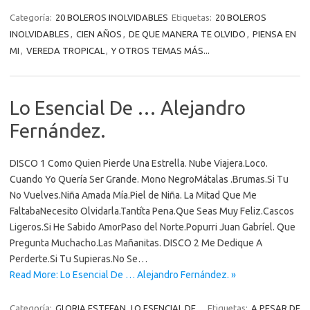
Categoría:
20 BOLEROS INOLVIDABLES
Etiquetas:
20 BOLEROS
INOLVIDABLES
,
CIEN AÑOS
,
DE QUE MANERA TE OLVIDO
,
PIENSA EN
MI
,
VEREDA TROPICAL
,
Y OTROS TEMAS MÁS...
Lo Esencial De … Alejandro
Fernández.
DISCO 1 Como Quien Pierde Una Estrella. Nube Viajera.Loco.
Cuando Yo Quería Ser Grande. Mono NegroMátalas .Brumas.Si Tu
No Vuelves.Niña Amada Mía.Piel de Niña. La Mitad Que Me
FaltabaNecesito Olvidarla.Tantíta Pena.Que Seas Muy Feliz.Cascos
Ligeros.Si He Sabido AmorPaso del Norte.Popurri Juan Gabríel. Que
Pregunta Muchacho.Las Mañanitas. DISCO 2 Me Dedique A
Perderte.Si Tu Supieras.No Se…
Read More: Lo Esencial De … Alejandro Fernández. »
Categoría:
GLORIA ESTEFAN
LO ESENCIAL DE ...
Etiquetas:
A PESAR DE