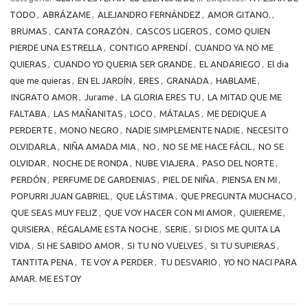
TODO
,
ABRÁZAME
,
ALEJANDRO FERNÁNDEZ
,
AMOR GITANO.
,
BRUMAS
,
CANTA CORAZÓN
,
CASCOS LIGEROS
,
COMO QUIEN
PIERDE UNA ESTRELLA
,
CONTIGO APRENDÍ
,
CUANDO YA NO ME
QUIERAS
,
CUANDO YO QUERIA SER GRANDE
,
EL ANDARIEGO
,
El dia
que me quieras
,
EN EL JARDÍN
,
ERES
,
GRANADA
,
HABLAME
,
INGRATO AMOR
,
Jurame
,
LA GLORIA ERES TU
,
LA MITAD QUE ME
FALTABA
,
LAS MAÑANITAS
,
LOCO
,
MÁTALAS
,
ME DEDIQUE A
PERDERTE
,
MONO NEGRO
,
NADIE SIMPLEMENTE NADIE
,
NECESITO
OLVIDARLA
,
NIÑA AMADA MIA
,
NO
,
NO SE ME HACE FÁCIL
,
NO SE
OLVIDAR
,
NOCHE DE RONDA
,
NUBE VIAJERA
,
PASO DEL NORTE
,
PERDÓN
,
PERFUME DE GARDENIAS
,
PIEL DE NIÑA
,
PIENSA EN MI
,
POPURRI JUAN GABRIEL
,
QUE LÁSTIMA
,
QUE PREGUNTA MUCHACO
,
QUE SEAS MUY FELIZ
,
QUE VOY HACER CON MI AMOR
,
QUIEREME
,
QUISIERA
,
RÉGALAME ESTA NOCHE
,
SERIE
,
SI DIOS ME QUITA LA
VIDA
,
SI HE SABIDO AMOR
,
SI TU NO VUELVES
,
SI TU SUPIERAS
,
TANTITA PENA
,
TE VOY A PERDER
,
TU DESVARIO
,
YO NO NACI PARA
AMAR. ME ESTOY