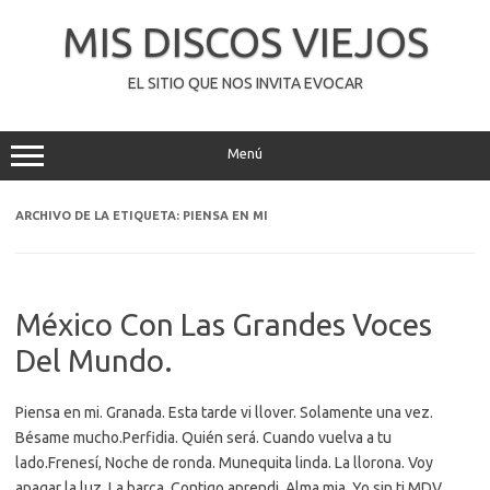
Saltar
al
MIS DISCOS VIEJOS
contenido
EL SITIO QUE NOS INVITA EVOCAR
Menú
ARCHIVO DE LA ETIQUETA:
PIENSA EN MI
México Con Las Grandes Voces
Del Mundo.
Piensa en mi. Granada. Esta tarde vi llover. Solamente una vez.
Bésame mucho.Perfidia. Quién será. Cuando vuelva a tu
lado.Frenesí, Noche de ronda. Munequita linda. La llorona. Voy
apagar la luz. La barca. Contigo aprendi. Alma mia. Yo sin ti MDV