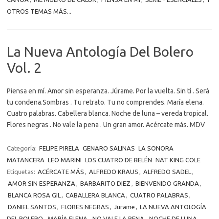
OTROS TEMAS MÁS...
La Nueva Antología Del Bolero
Vol. 2
Piensa en mí. Amor sin esperanza. Júrame. Por la vuelta. Sin tí . Será
tu condena.Sombras . Tu retrato. Tu no comprendes. María elena.
Cuatro palabras. Cabellera blanca. Noche de luna – vereda tropical.
Flores negras . No vale la pena . Un gran amor. Acércate más. MDV
Categoría:
FELIPE PIRELA
GENARO SALINAS
LA SONORA
MATANCERA
LEO MARINI
LOS CUATRO DE BELÉN
NAT KING COLE
Etiquetas:
ACÉRCATE MÁS
,
ALFREDO KRAUS
,
ALFREDO SADEL
,
AMOR SIN ESPERANZA
,
BARBARITO DIEZ
,
BIENVENIDO GRANDA
,
BLANCA ROSA GIL
,
CABALLERA BLANCA
,
CUATRO PALABRAS
,
DANIEL SANTOS
,
FLORES NEGRAS
,
Jurame
,
LA NUEVA ANTOLOGÍA
DEL BOLERO
,
MARÍA ELENA
,
NO VALE LA PENA
,
NOCHE DE LUNA
,