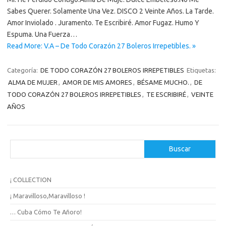
Sabes Querer. Solamente Una Vez. DISCO 2 Veinte Años. La Tarde.
Amor Inviolado . Juramento. Te Escribiré. Amor Fugaz. Humo Y
Espuma. Una Fuerza…
Read More: V.A – De Todo Corazón 27 Boleros Irrepetibles. »
Categoría:
DE TODO CORAZÓN 27 BOLEROS IRREPETIBLES
Etiquetas:
ALMA DE MUJER
,
AMOR DE MIS AMORES
,
BÉSAME MUCHO.
,
DE
TODO CORAZÓN 27 BOLEROS IRREPETIBLES
,
TE ESCRIBIRÉ
,
VEINTE
AÑOS
B
Buscar
u
s
c
¡ COLLECTION
a
r
¡ Maravilloso,Maravilloso !
… Cuba Cómo Te Añoro!