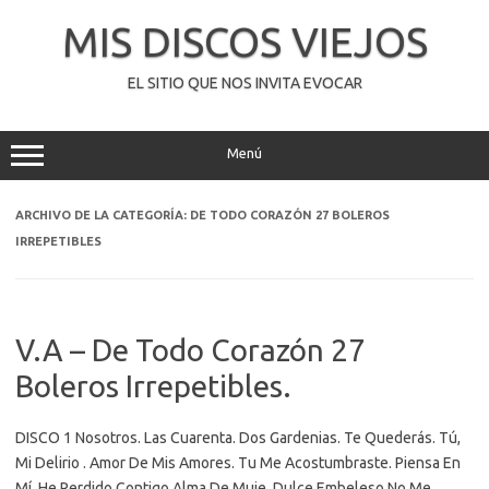
Saltar
al
MIS DISCOS VIEJOS
contenido
EL SITIO QUE NOS INVITA EVOCAR
Menú
ARCHIVO DE LA CATEGORÍA:
DE TODO CORAZÓN 27 BOLEROS
IRREPETIBLES
V.A – De Todo Corazón 27
Boleros Irrepetibles.
DISCO 1 Nosotros. Las Cuarenta. Dos Gardenias. Te Quederás. Tú,
Mi Delirio . Amor De Mis Amores. Tu Me Acostumbraste. Piensa En
Mí. He Perdido Contigo.Alma De Muje. Dulce Embeleso.No Me