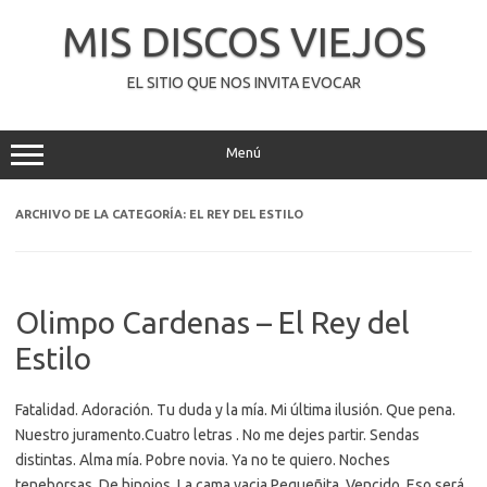
Saltar
al
MIS DISCOS VIEJOS
contenido
EL SITIO QUE NOS INVITA EVOCAR
Menú
ARCHIVO DE LA CATEGORÍA:
EL REY DEL ESTILO
Olimpo Cardenas – El Rey del
Estilo
Fatalidad. Adoración. Tu duda y la mía. Mi última ilusión. Que pena.
Nuestro juramento.Cuatro letras . No me dejes partir. Sendas
distintas. Alma mía. Pobre novia. Ya no te quiero. Noches
teneborsas. De hinojos. La cama vacia.Pequeñita. Vencido. Eso será