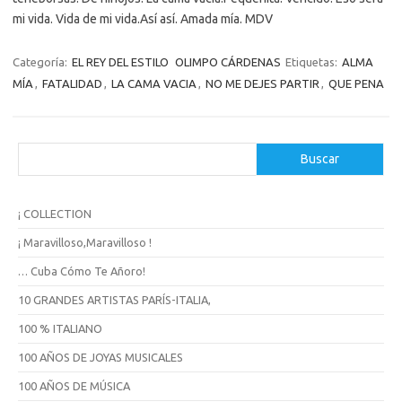
mi vida. Vida de mi vida.Así así. Amada mía. MDV
Categoría:
EL REY DEL ESTILO
OLIMPO CÁRDENAS
Etiquetas:
ALMA
MÍA
,
FATALIDAD
,
LA CAMA VACIA
,
NO ME DEJES PARTIR
,
QUE PENA
B
Buscar
u
s
c
¡ COLLECTION
a
r
¡ Maravilloso,Maravilloso !
… Cuba Cómo Te Añoro!
10 GRANDES ARTISTAS PARÍS-ITALIA,
100 % ITALIANO
100 AÑOS DE JOYAS MUSICALES
100 AÑOS DE MÚSICA