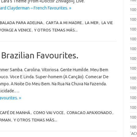
e. Lara’s Theme [From «Doctor Zhivago»]. Live.
ard Clayderman – French Favourites. »
100
100
BALADA PARA ADELINA
,
CARTA A MI MADRE
,
LA MER
,
LA VIE
100
VOYAGE A VENICE
,
Y OTROS TEMAS MÁS...
100
100
Brazilian Favourites.
100
100
mer Samba. Carolina. Vitoriosa. Gente Humilde. Meu Bem
 Louco. Voce E Linda. Super-homem (A Canção). Comecar De
100
Campo. A Noite Do Meu Bem. Na Rua Na Chuva Na Fazenda.
100
licidade.…
avourites. »
100
100
CAFÉ DE MANHÁ
,
COMO VAI VOCE
,
CORACAO APAXIONADO
,
100
ERMAN
,
Y OTROS TEMAS MÁS...
100
´A