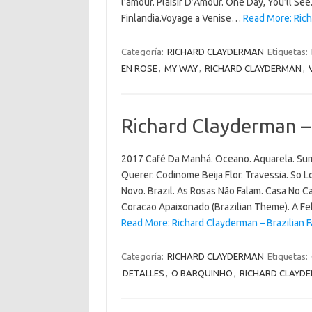
l’amour. Plaisir D’Amour. One Day, You’ll Se
Finlandia.Voyage a Venise…
Read More: Rich
Categoría:
RICHARD CLAYDERMAN
Etiquetas:
EN ROSE
,
MY WAY
,
RICHARD CLAYDERMAN
,
Richard Clayderman – 
2017 Café Da Manhá. Oceano. Aquarela. Sum
Querer. Codinome Beija Flor. Travessia. So
Novo. Brazil. As Rosas Não Falam. Casa No 
Coracao Apaixonado (Brazilian Theme). A Fe
Read More: Richard Clayderman – Brazilian F
Categoría:
RICHARD CLAYDERMAN
Etiquetas:
DETALLES
,
O BARQUINHO
,
RICHARD CLAYD