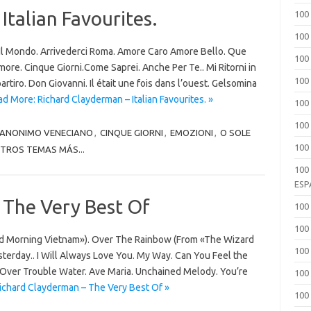
Italian Favourites.
100
100
. Il Mondo. Arrivederci Roma. Amore Caro Amore Bello. Que
100
more. Cinque Giorni.Come Saprei. Anche Per Te.. Mi Ritorni in
100
tiro. Don Giovanni. Il était une fois dans l’ouest. Gelsomina
d More: Richard Clayderman – Italian Favourites. »
100
100 
ANONIMO VENECIANO
,
CINQUE GIORNI
,
EMOZIONI
,
O SOLE
100
OTROS TEMAS MÁS...
100
ESP
 The Very Best Of
100
100
 Morning Vietnam»). Over The Rainbow (From «The Wizard
100
sterday.. I Will Always Love You. My Way. Can You Feel the
 Over Trouble Water. Ave Maria. Unchained Melody. You’re
100
ichard Clayderman – The Very Best Of »
100