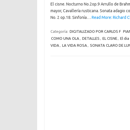
El cisne. Nocturno No.2op.9 Arrullo de Brahms
mayor, Cavallería rusticana. Sonata adagio c
No. 2 op.18. Sinfonía…
Read More: Richard C
Categoría:
DIGITALIZADO POR CARLOS F
PIA
COMO UNA OLA
,
DETALLES
,
EL CISNE
,
El di
VIDA
,
LA VIDA ROSA
,
SONATA CLARO DE LU