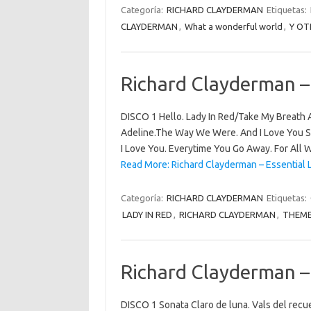
Categoría:
RICHARD CLAYDERMAN
Etiquetas:
CLAYDERMAN
,
What a wonderful world
,
Y OT
Richard Clayderman –
DISCO 1 Hello. Lady In Red/Take My Breath A
Adeline.The Way We Were. And I Love You So
I Love You. Everytime You Go Away. For Al
Read More: Richard Clayderman – Essential 
Categoría:
RICHARD CLAYDERMAN
Etiquetas:
LADY IN RED
,
RICHARD CLAYDERMAN
,
THEM
Richard Clayderman –
DISCO 1 Sonata Claro de luna. Vals del recue