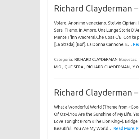
Richard Clayderman – 
Volare. Anonimo veneciano. Stelvio Cipriani
Sera. Ti amo. In Amore. Una Lunga Storia D’A
Mente.T’inn Amorerai.Che Cosa C’E. Con te par
[La Strada] [Bof]. La Donna Cannone. E…
Rea
Categoría:
RICHARD CLAYDERMAN
Etiquetas:
MIO
,
QUE SERA
,
RICHARD CLAYDERMAN
,
Y 
Richard Clayderman –
What a Wonderful World (Theme from «Good
Of Oz»).You Are the Sunshine of My Life. Ye
Love Tonight (From «The Lion King»). Bridge
Beautiful. You Are My World…
Read More: R