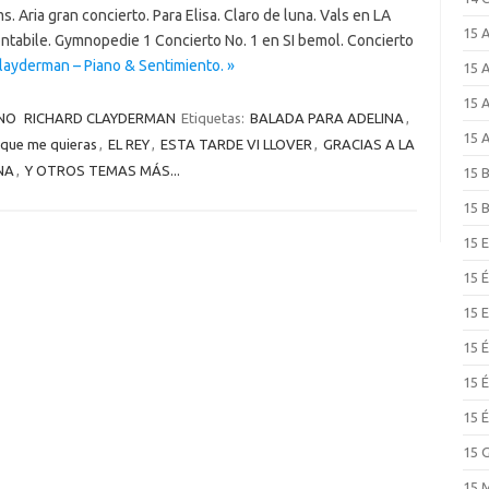
. Aria gran concierto. Para Elisa. Claro de luna. Vals en LA
15 
ontabile. Gymnopedie 1 Concierto No. 1 en SI bemol. Concierto
layderman – Piano & Sentimiento. »
15 
15 
NO
RICHARD CLAYDERMAN
Etiquetas:
BALADA PARA ADELINA
,
15 
a que me quieras
,
EL REY
,
ESTA TARDE VI LLOVER
,
GRACIAS A LA
NA
,
Y OTROS TEMAS MÁS...
15 
15 
15 
15 
15 
15 
15 
15 
15 
15 