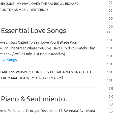
100
HEY JUDE
,
MY WAY
,
OVER THE RAINBOW
,
RICHARD
ROS TEMAS MÁS...
,
YESTERDAY
100
100
100
 Essential Love Songs
COL
101
way. I Just Called To Say I Love You. Ballade Pour
. On The Street Where You Live. Have I Told You Lately That
101
l We Know/We’ve Only Just Begun (Medley)…
101
Love Songs »
101
CARELESS WHISPER
,
DON´T CRY FOR ME ARGENTINA
,
HELLO
,
101
E FROM MAHOGANY
,
Y OTROS TEMAS MÁS...
101
12 
12 
 Piano & Sentimiento.
14 
rdo. Pastoral en fa mayor. Reverie op.15. Serenata. Ave Maria.
14 