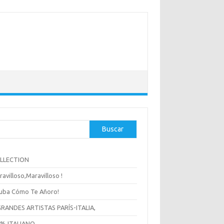
Buscar
OLLECTION
ravilloso,Maravilloso !
uba Cómo Te Añoro!
GRANDES ARTISTAS PARÍS-ITALIA,
 % ITALIANO