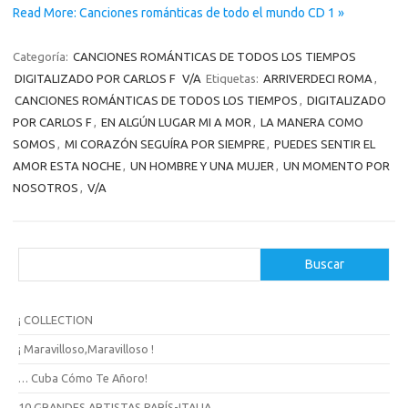
Read More: Canciones románticas de todo el mundo CD 1 »
Categoría:
CANCIONES ROMÁNTICAS DE TODOS LOS TIEMPOS
DIGITALIZADO POR CARLOS F
V/A
Etiquetas:
ARRIVERDECI ROMA
,
CANCIONES ROMÁNTICAS DE TODOS LOS TIEMPOS
,
DIGITALIZADO
POR CARLOS F
,
EN ALGÚN LUGAR MI A MOR
,
LA MANERA COMO
SOMOS
,
MI CORAZÓN SEGUÍRA POR SIEMPRE
,
PUEDES SENTIR EL
AMOR ESTA NOCHE
,
UN HOMBRE Y UNA MUJER
,
UN MOMENTO POR
NOSOTROS
,
V/A
B
Buscar
u
s
c
¡ COLLECTION
a
r
¡ Maravilloso,Maravilloso !
… Cuba Cómo Te Añoro!
10 GRANDES ARTISTAS PARÍS-ITALIA,