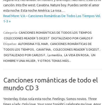
canción. Into the west. Cavatina. Nature boy. Puedes sentir el amor
esta noche. Esta noche América. La rosa.…
Read More: V.A – Canciones Románticas De Todos Los Tiempos Vol.
1-3 »
Categoría:
CANCIONES ROMÁNTICAS DE TODOS LOS TIEMPOS
COLECCIONES READER´S DIGEST
DIGITALIZADO POR CARLOS F
Etiquetas:
ALFONSINA Y EL MAR
,
CANCIONES ROMÁNTICAS DE
TODOS LOS TIEMPOS
,
CAVATINA
,
COLECCIONES READER´S DIGEST
,
DIGITALIZADO POR CARLOS F
,
La mentira
,
LA VIDA EN ROSA
,
UN
HOMBRE Y UNA MUJER
,
Y OTROS TEMAS MÁS...
Canciones románticas de todo el
mundo CD 3
Yesterday. Estas sola esta noche. Feelings. Somos novios. Three
times a lady. Only love. Your song.Tonight i celebrate my love. Amor