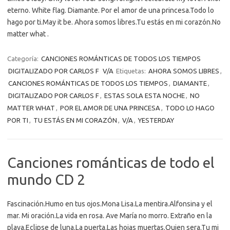
eterno. White flag. Diamante. Por el amor de una princesa.Todo lo
hago por ti.May it be. Ahora somos libres.Tu estás en mi corazón.No
matter what .
Categoría:
CANCIONES ROMÁNTICAS DE TODOS LOS TIEMPOS
DIGITALIZADO POR CARLOS F
V/A
Etiquetas:
AHORA SOMOS LIBRES
,
CANCIONES ROMÁNTICAS DE TODOS LOS TIEMPOS
,
DIAMANTE
,
DIGITALIZADO POR CARLOS F
,
ESTAS SOLA ESTA NOCHE
,
NO
MATTER WHAT
,
POR EL AMOR DE UNA PRINCESA
,
TODO LO HAGO
POR TI
,
TU ESTÁS EN MI CORAZÓN
,
V/A
,
YESTERDAY
Canciones románticas de todo el
mundo CD 2
Fascinación.Humo en tus ojos.Mona Lisa.La mentira.Alfonsina y el
mar. Mi oración.La vida en rosa. Ave María no morro. Extraño en la
playa.Eclipse de luna.La puerta.Las hojas muertas.Quien sera.Tu mi