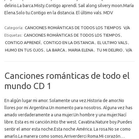
delirio.La barca.Misty.Contigo aprendí. Sail along silvery moon.María
Elena.Solo tu.Contigo en la distancia. El último vals. MDV
Categoría:
CANCIONES ROMÁNTICAS DE TODOS LOS TIEMPOS
V/A
Etiquetas:
CANCIONES ROMÁNTICAS DE TODOS LOS TIEMPOS
,
CONTIGO APRENDÍ
,
CONTIGO EN LA DISTANCIA
,
EL ULTIMO VALS
,
HUMO EN TUS OJOS
,
LA BARCA
,
MARIA ELENA
,
TU MI DELIRIO
,
V/A
Canciones románticas de todo el
mundo CD 1
En algún lugar mi amor. Solamente una vez.Historia de amor.No
llores por mi Argentina.Un momento para nosotros. Alguna vez has
amado verdaderamente a una mujer.Un hombre y una mujer.Nací
libre. Esta es mi canción.Into the west. Cavatina.Nature boy.Puedes
sentir el amor esta noche.Esta noche América. La rosa.No se como
amarlo.La manera como somos.Arriverderci Roma.Mi corazón…