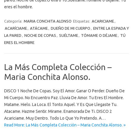
pared. Noche de copas.O ella o Yo.Suéltame.Tómame o déjame. Tú
eres el hombre.
Categoría:
MARIA CONCHITA ALONSO
Etiquetas:
ACARICIAME
,
ACARÍCIAME
,
ATÁCAME
,
DUEÑO DE MI CUERPO
,
ENTRE LA ESPADA Y
LA PARED
,
NOCHE DE COPAS
,
SUÉLTAME
,
TÓMAME O DÉJAME
,
TÚ
ERES EL HOMBRE
La Más Completa Colección –
Maria Conchita Alonso.
DISCO 1 Noche De Copas. Soy El Amor. Ganar O Perder. Dueño De
Mi Cuerpo. No Encuentro Paz. Lluvia De Amor. Tu Eres El Hombre.
Matame. Hielo. La Loca. El Tonto Aquel. Y Es Que Llegaste Tu.
Atacame. Hazme Sentir. Mirame. Enamorada De Ti. DISCO 2
Acariciame. Muy Dentro. Todo Lo Que Yo Pretendo. A…
Read More: La Más Completa Colección – Maria Conchita Alonso. »