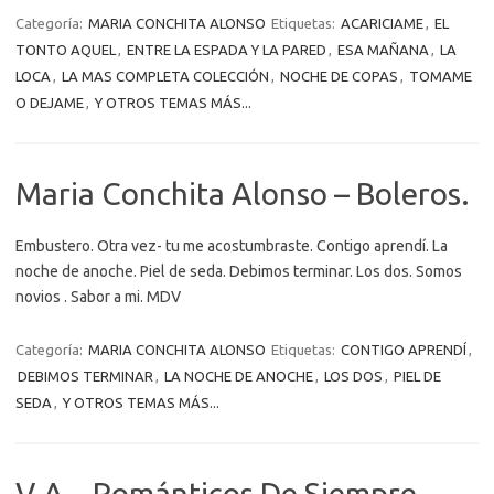
Categoría:
MARIA CONCHITA ALONSO
Etiquetas:
ACARICIAME
,
EL
TONTO AQUEL
,
ENTRE LA ESPADA Y LA PARED
,
ESA MAÑANA
,
LA
LOCA
,
LA MAS COMPLETA COLECCIÓN
,
NOCHE DE COPAS
,
TOMAME
O DEJAME
,
Y OTROS TEMAS MÁS...
Maria Conchita Alonso – Boleros.
Embustero. Otra vez- tu me acostumbraste. Contigo aprendí. La
noche de anoche. Piel de seda. Debimos terminar. Los dos. Somos
novios . Sabor a mi. MDV
Categoría:
MARIA CONCHITA ALONSO
Etiquetas:
CONTIGO APRENDÍ
,
DEBIMOS TERMINAR
,
LA NOCHE DE ANOCHE
,
LOS DOS
,
PIEL DE
SEDA
,
Y OTROS TEMAS MÁS...
V.A – Románticos De Siempre.