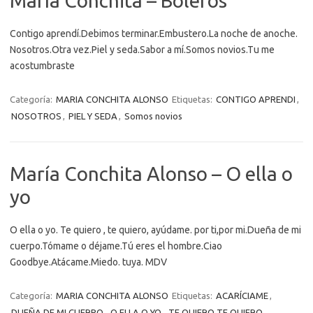
María Conchita – Boleros
Contigo aprendí.Debimos terminar.Embustero.La noche de anoche.
Nosotros.Otra vez.Piel y seda.Sabor a mí.Somos novios.Tu me
acostumbraste
Categoría:
MARIA CONCHITA ALONSO
Etiquetas:
CONTIGO APRENDI
,
NOSOTROS
,
PIEL Y SEDA
,
Somos novios
María Conchita Alonso – O ella o
yo
O ella o yo. Te quiero , te quiero, ayúdame. por ti,por mi.Dueña de mi
cuerpo.Tómame o déjame.Tú eres el hombre.Ciao
Goodbye.Atácame.Miedo. tuya. MDV
Categoría:
MARIA CONCHITA ALONSO
Etiquetas:
ACARÍCIAME
,
DUEÑA DE MI CUERPO
,
O ELLA O YO
,
TE QUIERO TE QUIERO