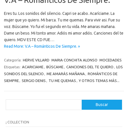
Eres tu. Los sonidos del silencio. Capri se acabo. Acaríciame. La
mujer que yo quiero. Mi barca. Tu me quemas. Para vivir asi. Fue su
voz. Búscame. Yo fui el segundo en tu vida. Me amaras mañana.
Dame un beso. Mi tonto amor. Adiós mi amor adiós. Canciones del te
quiero. MDV ESTE CD FUE…
Read More: V.A – Románticos De Siempre. »
Categoría:
HERVE VILLARD
MARIA CONCHITA ALONSO
MOCEDADES
Etiquetas:
ACARICIAME
,
BÚSCAME
,
CANCIONES DEL TE QUIERO
,
LOS
SONIDOS DEL SILENCIO
,
ME AMARÁS MAÑANA
,
ROMÁNTICOS DE
SIEMPRE
,
SERGIO DENIS
,
TU ME QUEMAS
,
Y OTROS TEMAS MÁS...
B
Buscar
u
s
c
¡ COLLECTION
a