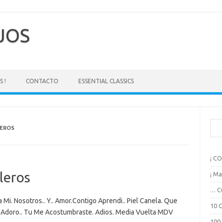
EJOS
 !
CONTACTO
ESSENTIAL CLASSICS
B
EROS
u
s
c
¡ C
a
r
leros
¡ Ma
… C
Mi. Nosotros.. Y.. Amor.Contigo Aprendi.. Piel Canela. Que
10 
o.Adoro.. Tu Me Acostumbraste. Adios. Media Vuelta MDV
100