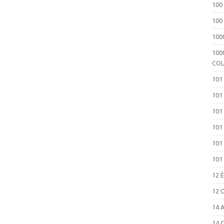
100
100
100
100
COL
101
101
101
101
101
101
12 
12 
14 
14 