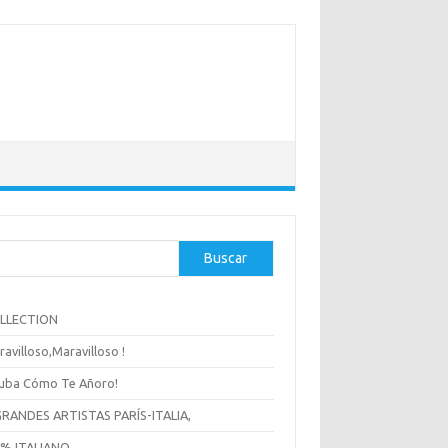
Buscar
OLLECTION
ravilloso,Maravilloso !
uba Cómo Te Añoro!
GRANDES ARTISTAS PARÍS-ITALIA,
 % ITALIANO