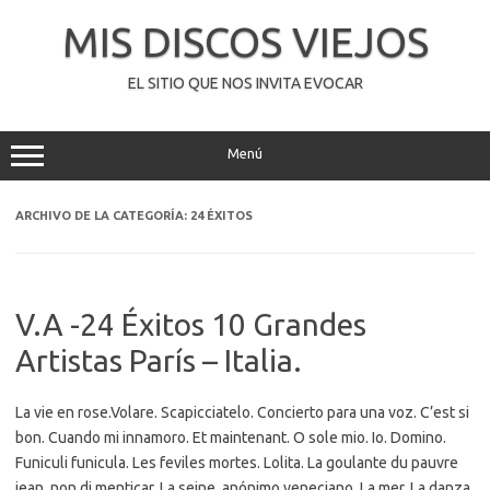
Saltar
al
MIS DISCOS VIEJOS
contenido
EL SITIO QUE NOS INVITA EVOCAR
Menú
ARCHIVO DE LA CATEGORÍA:
24 ÉXITOS
V.A -24 Éxitos 10 Grandes
Artistas París – Italia.
La vie en rose.Volare. Scapicciatelo. Concierto para una voz. C’est si
bon. Cuando mi innamoro. Et maintenant. O sole mio. Io. Domino.
Funiculi funicula. Les feviles mortes. Lolita. La goulante du pauvre
jean. non di menticar. La seine. anónimo veneciano. La mer. La danza.