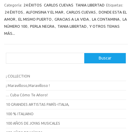
Categoría:
24 ÉXITOS
CARLOS CUEVAS
TANIA LIBERTAD
Etiquetas:
24 ÉXITOS
,
ALFONSINA Y EL MAR
,
CARLOS CUEVAS
,
DONDE ESTA EL
AMOR
,
EL MISMO PUERTO
,
GRACIAS A LA VIDA
,
LA CONTAMINA
,
LA
NÚMERO 100
,
PERLA NEGRA
,
TANIA LIBERTAD
,
Y OTROS TEMAS
MÁS...
B
Buscar
u
s
c
¡ COLLECTION
a
r
¡ Maravilloso,Maravilloso !
… Cuba Cómo Te Añoro!
10 GRANDES ARTISTAS PARÍS-ITALIA,
100 % ITALIANO
100 AÑOS DE JOYAS MUSICALES