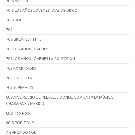
70´S 80´S 90´S
70´S LOS AÑOS JOVENES, DIAS DE DISCO
70´S ROCK
70S
70S GREATEST HITS
70S LOS AÑOS JÓVENES
70S LOS AÑOS JÓVENES LA COLECCIÓN
70S ROCK RADIO
70S SOUL HITS
70S SUPERHITS
80 ANIVERSARIO DE PEERLESS DONDE COMIENZA LA MÚSICA
GRABADA EN MÉXICO
80's Pop Rock
90´S POP TOUR
A BARCA DO SOL