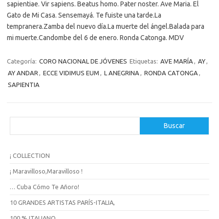
sapientiae. Vir sapiens. Beatus homo. Pater noster. Ave Maria. El
Gato de Mi Casa. Sensemayá. Te fuiste una tarde.La
tempranera.Zamba del nuevo día.La muerte del ángel.Balada para
mi muerte.Candombe del 6 de enero. Ronda Catonga. MDV
Categoría:
CORO NACIONAL DE JÓVENES
Etiquetas:
AVE MARÍA
,
AY
,
AY ANDAR
,
ECCE VIDIMUS EUM
,
L ANEGRINA
,
RONDA CATONGA
,
SAPIENTIA
B
Buscar
u
s
c
¡ COLLECTION
a
r
¡ Maravilloso,Maravilloso !
… Cuba Cómo Te Añoro!
10 GRANDES ARTISTAS PARÍS-ITALIA,
100 % ITALIANO