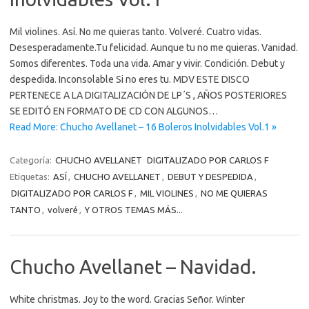
Mil violines. Así. No me quieras tanto. Volveré. Cuatro vidas.
Desesperadamente.Tu felicidad. Aunque tu no me quieras. Vanidad.
Somos diferentes. Toda una vida. Amar y vivir. Condición. Debut y
despedida. Inconsolable Si no eres tu. MDV ESTE DISCO
PERTENECE A LA DIGITALIZACIÓN DE LP´S , AÑOS POSTERIORES
SE EDITÓ EN FORMATO DE CD CON ALGUNOS…
Read More: Chucho Avellanet – 16 Boleros Inolvidables Vol.1 »
Categoría:
CHUCHO AVELLANET
DIGITALIZADO POR CARLOS F
Etiquetas:
ASÍ
,
CHUCHO AVELLANET
,
DEBUT Y DESPEDIDA
,
DIGITALIZADO POR CARLOS F
,
MIL VIOLINES
,
NO ME QUIERAS
TANTO
,
volveré
,
Y OTROS TEMAS MÁS...
Chucho Avellanet – Navidad.
White christmas. Joy to the word. Gracias Señor. Winter