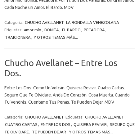
Amor Mío. Bonita. Pecadora. Por Ti. Son Dos Palabras. Un Gran Amor.
Cada Noche un Amor. El Bardo. MDV
Categoría:
CHUCHO AVELLANET
LA RONDALLA VENEZOLANA
Etiquetas:
amor mío
,
BONITA
,
EL BARDO
,
PECADORA
,
TRAICIONERA
,
Y OTROS TEMAS MÁS...
Chucho Avellanet – Entre Los
Dos.
Entre Los Dos. Como Un Volcán. Quisiera Revivir. Cuatro Cartas.
Seguro Que Te Olvidare. Anda De Corazón. Cosa Muerta. Cuando
Tu Vendrás. Cuentame Tus Penas. Te Pueden Dejar. MDV
Categoría:
CHUCHO AVELLANET
Etiquetas:
CHUCHO AVELLANET
,
CUATRO CARTAS
,
ENTRE LOS DOS
,
QUISIERA REVIVIR
,
SEGURO QUE
TE OLVIDARÉ
,
TE PUEDEN DEJAR
,
Y OTROS TEMAS MÁS...