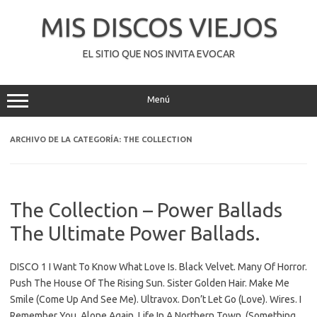
Saltar
al
MIS DISCOS VIEJOS
contenido
EL SITIO QUE NOS INVITA EVOCAR
Menú
ARCHIVO DE LA CATEGORÍA:
THE COLLECTION
The Collection – Power Ballads
The Ultimate Power Ballads.
DISCO 1 I Want To Know What Love Is. Black Velvet. Many Of Horror.
Push The House Of The Rising Sun. Sister Golden Hair. Make Me
Smile (Come Up And See Me). Ultravox. Don’t Let Go (Love). Wires. I
Remember You. Alone Again. Life In A Northern Town. (Something