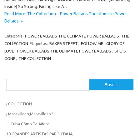
Inside) So Strong. Fading Like A…
Read More: The Collection – Power Ballads The Ultimate Power
Ballads. »
Categoría:
POWER BALLADS THE ULTIMATE POWER BALLADS
THE
COLLECTION
Etiquetas:
BAKER STREET
,
FOLLOW ME
,
GLORY OF
LOVE
,
POWER BALLADS THE ULTIMATE POWER BALLADS
,
SHE´S
GONE
,
THE COLLECTION
B
Buscar
u
s
c
¡ COLLECTION
a
r
¡ Maravilloso,Maravilloso !
… Cuba Cómo Te Añoro!
10 GRANDES ARTISTAS PARÍS-ITALIA,