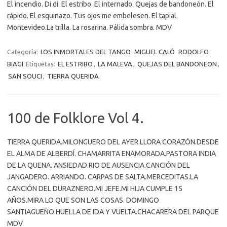
El incendio. Di di. El estribo. El internado. Quejas de bandoneón. El
rápido. El esquinazo. Tus ojos me embelesen. El tapial.
Montevideo.La trílla. La rosarina. Pálida sombra. MDV
Categoría:
LOS INMORTALES DEL TANGO
MIGUEL CALÓ
RODOLFO
BIAGI
Etiquetas:
EL ESTRIBO
,
LA MALEVA
,
QUEJAS DEL BANDONEON
,
SAN SOUCI
,
TIERRA QUERIDA
100 de Folklore Vol 4.
TIERRA QUERIDA.MILONGUERO DEL AYER.LLORA CORAZÓN.DESDE
EL ALMA DE ALBERDÍ. CHAMARRITA ENAMORADA.PASTORA INDIA
DE LA QUENA. ANSIEDAD.RIO DE AUSENCIA.CANCIÓN DEL
JANGADERO. ARRIANDO. CARPAS DE SALTA.MERCEDITAS.LA
CANCIÓN DEL DURAZNERO.MI JEFE.MI HIJA CUMPLE 15
AÑOS.MIRA LO QUE SON LAS COSAS. DOMINGO
SANTIAGUEÑO.HUELLA DE IDA Y VUELTA.CHACARERA DEL PARQUE
MDV