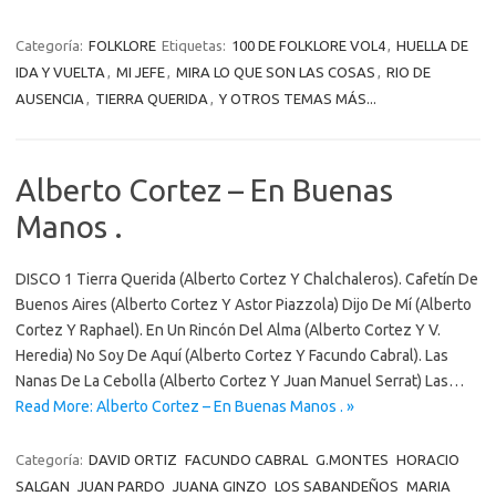
Categoría:
FOLKLORE
Etiquetas:
100 DE FOLKLORE VOL4
,
HUELLA DE
IDA Y VUELTA
,
MI JEFE
,
MIRA LO QUE SON LAS COSAS
,
RIO DE
AUSENCIA
,
TIERRA QUERIDA
,
Y OTROS TEMAS MÁS...
Alberto Cortez – En Buenas
Manos .
DISCO 1 Tierra Querida (Alberto Cortez Y Chalchaleros). Cafetín De
Buenos Aires (Alberto Cortez Y Astor Piazzola) Dijo De Mí (Alberto
Cortez Y Raphael). En Un Rincón Del Alma (Alberto Cortez Y V.
Heredia) No Soy De Aquí (Alberto Cortez Y Facundo Cabral). Las
Nanas De La Cebolla (Alberto Cortez Y Juan Manuel Serrat) Las…
Read More: Alberto Cortez – En Buenas Manos . »
Categoría:
DAVID ORTIZ
FACUNDO CABRAL
G.MONTES
HORACIO
SALGAN
JUAN PARDO
JUANA GINZO
LOS SABANDEÑOS
MARIA