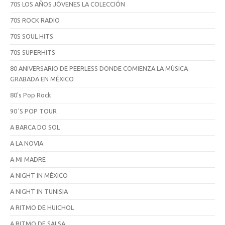
70S LOS AÑOS JÓVENES LA COLECCIÓN
70S ROCK RADIO
70S SOUL HITS
70S SUPERHITS
80 ANIVERSARIO DE PEERLESS DONDE COMIENZA LA MÚSICA
GRABADA EN MÉXICO
80's Pop Rock
90´S POP TOUR
A BARCA DO SOL
A LA NOVIA
A MI MADRE
A NIGHT IN MÉXICO
A NIGHT IN TUNISIA
A RITMO DE HUICHOL
A RITMO DE SALSA