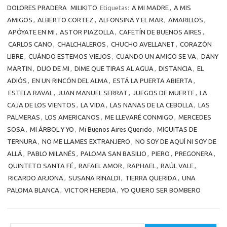
DOLORES PRADERA
MILIKITO
Etiquetas:
A MI MADRE
,
A MIS
AMIGOS
,
ALBERTO CORTEZ
,
ALFONSINA Y EL MAR
,
AMARILLOS
,
APÓYATE EN MI
,
ASTOR PIAZOLLA
,
CAFETÍN DE BUENOS AIRES
,
CARLOS CANO
,
CHALCHALEROS
,
CHUCHO AVELLANET
,
CORAZÓN
LIBRE
,
CUÁNDO ESTEMOS VIEJOS
,
CUANDO UN AMIGO SE VA
,
DANY
MARTIN
,
DIJO DE MI
,
DIME QUE TIRAS AL AGUA
,
DISTANCIA
,
EL
ADIÓS
,
EN UN RINCÓN DEL ALMA
,
ESTÁ LA PUERTA ABIERTA
,
ESTELA RAVAL
,
JUAN MANUEL SERRAT
,
JUEGOS DE MUERTE
,
LA
CAJA DE LOS VIENTOS
,
LA VIDA
,
LAS NANAS DE LA CEBOLLA
,
LAS
PALMERAS
,
LOS AMERICANOS
,
ME LLEVARÉ CONMIGO
,
MERCEDES
SOSA
,
MI ÁRBOL Y YO
,
Mi Buenos Aires Querido
,
MIGUITAS DE
TERNURA
,
NO ME LLAMES EXTRANJERO
,
NO SOY DE AQUÍ NI SOY DE
ALLÁ
,
PABLO MILANÉS
,
PALOMA SAN BASILIO
,
PIERO
,
PREGONERA
,
QUINTETO SANTA FÉ
,
RAFAEL AMOR
,
RAPHAEL
,
RAÚL VALE
,
RICARDO ARJONA
,
SUSANA RINALDI
,
TIERRA QUERIDA
,
UNA
PALOMA BLANCA
,
VICTOR HEREDIA
,
YO QUIERO SER BOMBERO