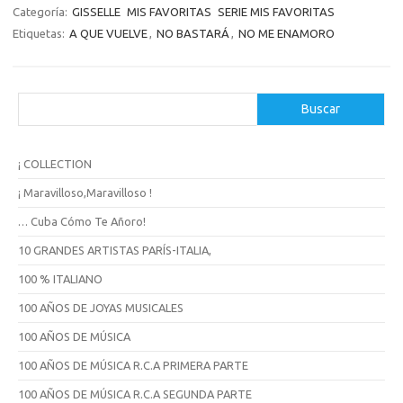
Categoría:
GISSELLE
MIS FAVORITAS
SERIE MIS FAVORITAS
Etiquetas:
A QUE VUELVE
,
NO BASTARÁ
,
NO ME ENAMORO
B
Buscar
u
s
c
¡ COLLECTION
a
r
¡ Maravilloso,Maravilloso !
… Cuba Cómo Te Añoro!
10 GRANDES ARTISTAS PARÍS-ITALIA,
100 % ITALIANO
100 AÑOS DE JOYAS MUSICALES
100 AÑOS DE MÚSICA
100 AÑOS DE MÚSICA R.C.A PRIMERA PARTE
100 AÑOS DE MÚSICA R.C.A SEGUNDA PARTE