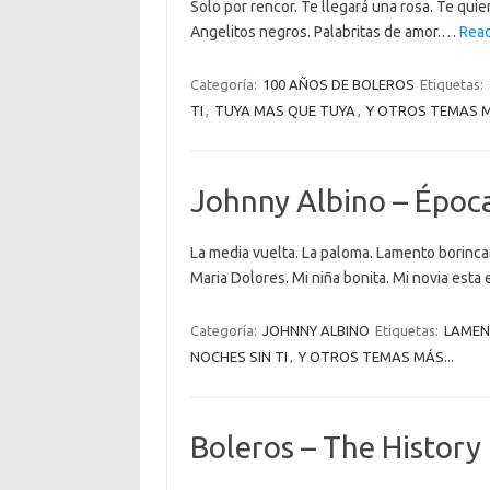
Solo por rencor. Te llegará una rosa. Te quie
Angelitos negros. Palabritas de amor.…
Read
Categoría:
100 AÑOS DE BOLEROS
Etiquetas:
TI
,
TUYA MAS QUE TUYA
,
Y OTROS TEMAS M
Johnny Albino – Época
La media vuelta. La paloma. Lamento borincano
Maria Dolores. Mi niña bonita. Mi novia esta
Categoría:
JOHNNY ALBINO
Etiquetas:
LAMEN
NOCHES SIN TI
,
Y OTROS TEMAS MÁS...
Boleros – The History