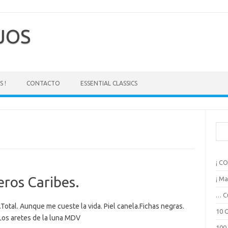
EJOS
 !
CONTACTO
ESSENTIAL CLASSICS
B
u
s
c
¡ C
a
r
eros Caribes.
¡ Ma
… C
.Total. Aunque me cueste la vida. Piel canela.Fichas negras.
10 
Los aretes de la luna MDV
100