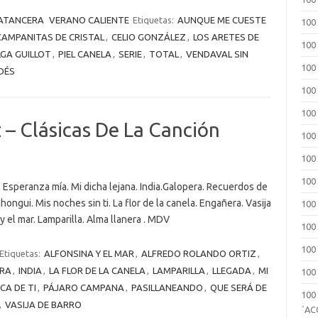
ATANCERA
VERANO CALIENTE
Etiquetas:
AUNQUE ME CUESTE
100
CAMPANITAS DE CRISTAL
,
CELIO GONZÁLEZ
,
LOS ARETES DE
100
GA GUILLOT
,
PIEL CANELA
,
SERIE
,
TOTAL
,
VENDAVAL SIN
100
DÉS
100
100
 – Clásicas De La Canción
100
100
100
. Esperanza mía. Mi dicha lejana. India.Galopera. Recuerdos de
chongui. Mis noches sin ti. La flor de la canela. Engañera. Vasija
100
y el mar. Lamparilla. Alma llanera . MDV
100
100
Etiquetas:
ALFONSINA Y EL MAR
,
ALFREDO ROLANDO ORTIZ
,
RA
,
INDIA
,
LA FLOR DE LA CANELA
,
LAMPARILLA
,
LLEGADA
,
MI
100
CA DE TI
,
PÁJARO CAMPANA
,
PASILLANEANDO
,
QUE SERÁ DE
100
,
VASIJA DE BARRO
´A