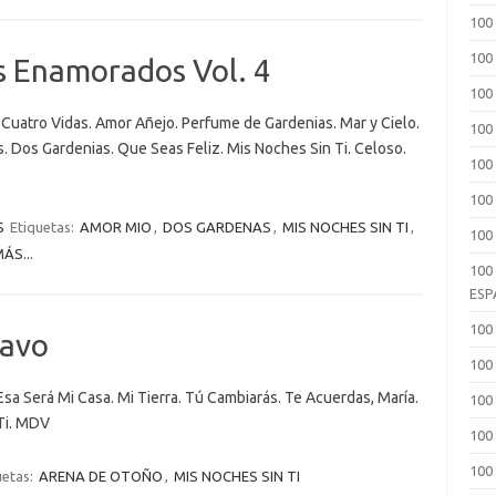
100
100
s Enamorados Vol. 4
100
Cuatro Vidas. Amor Añejo. Perfume de Gardenias. Mar y Cielo.
100
os. Dos Gardenias. Que Seas Feliz. Mis Noches Sin Ti. Celoso.
100
100 
S
Etiquetas:
AMOR MIO
,
DOS GARDENAS
,
MIS NOCHES SIN TI
,
100
ÁS...
100
ESP
100
ravo
100
Esa Será Mi Casa. Mi Tierra. Tú Cambiarás. Te Acuerdas, María.
100
Ti. MDV
100
100
uetas:
ARENA DE OTOÑO
,
MIS NOCHES SIN TI