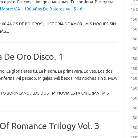
ro dijiste. Preciosa. Amigos nada mas. Tu condena. Peregrina.
 More: V.A – 100 Años De Boleros Vol. 5 – 6 »
15 
150
100 AÑOS DE BOLEROS
,
HISTORIA DE AMOR
,
MIS NOCHES SIN
150
ÁS...
150
150
 De Oro Disco. 1
150
150
. La gloria eres tu. La hiedra. La primavera. Lo ves. Los dos.
 enferma. Mi pecado. Migajas. Mil besos. Mis noches sin ti. MDV
150
150
TO BORINCANO
,
LOS DOS
,
MI NOVIA ESTA ENFERMA
,
MIS
150
150
150
 Of Romance Trilogy Vol. 3
150
150