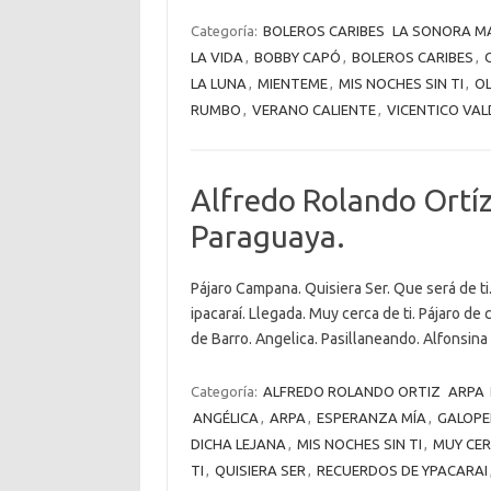
Categoría:
BOLEROS CARIBES
LA SONORA M
LA VIDA
,
BOBBY CAPÓ
,
BOLEROS CARIBES
,
LA LUNA
,
MIENTEME
,
MIS NOCHES SIN TI
,
OL
RUMBO
,
VERANO CALIENTE
,
VICENTICO VAL
Alfredo Rolando Ortíz
Paraguaya.
Pájaro Campana. Quisiera Ser. Que será de ti
ipacaraí. Llegada. Muy cerca de ti. Pájaro de 
de Barro. Angelica. Pasillaneando. Alfonsina 
Categoría:
ALFREDO ROLANDO ORTIZ
ARPA
ANGÉLICA
,
ARPA
,
ESPERANZA MÍA
,
GALOPE
DICHA LEJANA
,
MIS NOCHES SIN TI
,
MUY CER
TI
,
QUISIERA SER
,
RECUERDOS DE YPACARAI