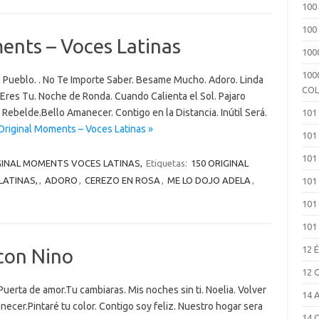
100
100
ents – Voces Latinas
100
100
 Pueblo. . No Te Importe Saber. Besame Mucho. Adoro. Linda
COL
a Eres Tu. Noche de Ronda. Cuando Calienta el Sol. Pajaro
Rebelde.Bello Amanecer. Contigo en la Distancia. Inútil Será.
101
riginal Moments – Voces Latinas »
101
101
GINAL MOMENTS VOCES LATINAS,
Etiquetas:
150 ORIGINAL
LATINAS,
,
ADORO
,
CEREZO EN ROSA
,
ME LO DOJO ADELA
,
101
101
101
12 
con Nino
12 
 Puerta de amor.Tu cambiaras. Mis noches sin ti. Noelia. Volver
14 
ecer.Pintaré tu color. Contigo soy feliz. Nuestro hogar sera
14 