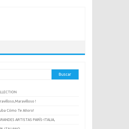
Buscar
OLLECTION
ravilloso,Maravilloso !
uba Cómo Te Añoro!
GRANDES ARTISTAS PARÍS-ITALIA,
 % ITALIANO