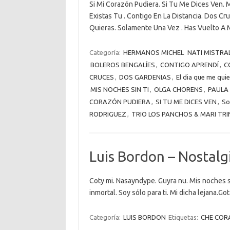
Si Mi Corazón Pudiera. Si Tu Me Dices Ven. 
Existas Tu . Contigo En La Distancia. Dos C
Quieras. Solamente Una Vez . Has Vuelto A M
Categoría:
HERMANOS MICHEL
NATI MISTRA
BOLEROS BENGALÍES
,
CONTIGO APRENDÍ
,
C
CRUCES
,
DOS GARDENIAS
,
El dia que me qui
MIS NOCHES SIN TI
,
OLGA CHORENS
,
PAULA
CORAZÓN PUDIERA
,
SI TU ME DICES VEN
,
So
RODRIGUEZ
,
TRIO LOS PANCHOS & MARI TRI
Luis Bordon – Nostalg
Coty mi. Nasayndype. Guyra nu. Mis noches sin
inmortal. Soy sólo para ti. Mi dicha lejana.G
Categoría:
LUIS BORDON
Etiquetas:
CHE CO