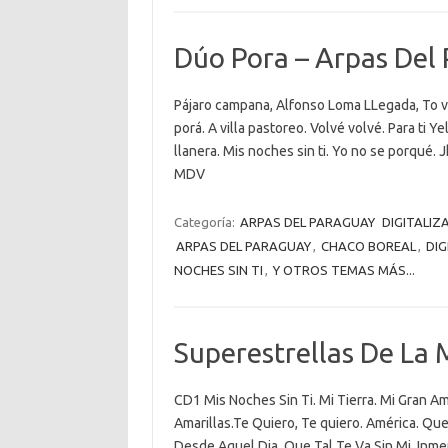
Dúo Pora – Arpas Del
Pájaro campana, Alfonso Loma LLegada, To ve
porá. A villa pastoreo. Volvé volvé. Para ti Y
llanera. Mis noches sin ti. Yo no se porqué.
MDV
Categoría:
ARPAS DEL PARAGUAY
DIGITALIZ
ARPAS DEL PARAGUAY
,
CHACO BOREAL
,
DIG
NOCHES SIN TI
,
Y OTROS TEMAS MÁS...
Superestrellas De La 
CD1 Mis Noches Sin Ti. Mi Tierra. Mi Gran Am
Amarillas.Te Quiero, Te quiero. América. Que
Desde Aquel Dia. Que Tal Te Va Sin Mi. In