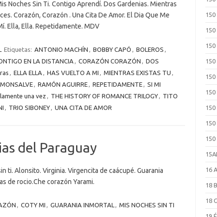
Mis Noches Sin Ti. Contigo Aprendí. Dos Gardenias. Mientras
ruces. Corazón, Corazón . Una Cita De Amor. El Dia Que Me
150
í. Ella, Ella. Repetidamente. MDV
150
150
L
Etiquetas:
ANTONIO MACHÍN
,
BOBBY CAPÓ
,
BOLEROS
,
ONTIGO EN LA DISTANCIA
,
CORAZÓN CORAZÓN
,
DOS
150
eras
,
ELLA ELLA
,
HAS VUELTO A MI
,
MIENTRAS EXISTAS TU
,
150
 MONSALVE
,
RAMÓN AGUIRRE
,
REPETIDAMENTE
,
SI MI
150
lamente una vez
,
THE HISTORY OF ROMANCE TRILOGY
,
TITO
NI
,
TRIO SIBONEY
,
UNA CITA DE AMOR
150
150
150
ias del Paraguay
15
16 
 ti. Alonsito. Virginia. Virgencita de caácupé. Guarania
otas de rocio.Che corazón Yarami.
18 
18 
RAZÓN
,
COTY MI
,
GUARANIA INMORTAL
,
MIS NOCHES SIN TI
19 