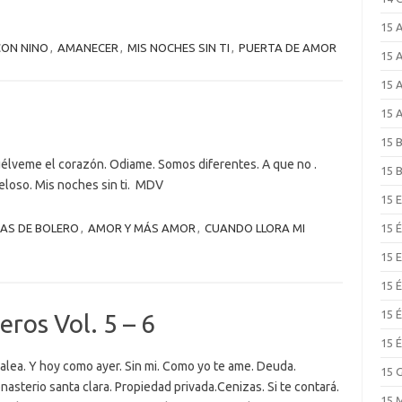
15 
CON NINO
,
AMANECER
,
MIS NOCHES SIN TI
,
PUERTA DE AMOR
15 
15 
15 
15 
uélveme el corazón. Odiame. Somos diferentes. A que no .
15 
Celoso. Mis noches sin ti. MDV
15 
AS DE BOLERO
,
AMOR Y MÁS AMOR
,
CUANDO LLORA MI
15 
15 
15 
15 
ros Vol. 5 – 6
15 
alea. Y hoy como ayer. Sin mi. Como yo te ame. Deuda.
15 
sterio santa clara. Propiedad privada.Cenizas. Si te contará.
15 