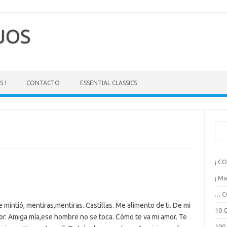
EJOS
 !
CONTACTO
ESSENTIAL CLASSICS
B
u
s
c
¡ C
a
r
¡ Ma
… C
 mintió, mentiras,mentiras. Castillas. Me alimento de ti. De mi
10 
r. Amiga mía,ese hombre no se toca. Cómo te va mi amor. Te
100