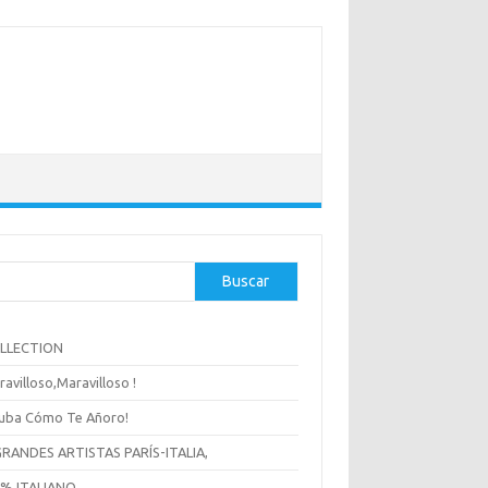
Buscar
OLLECTION
ravilloso,Maravilloso !
uba Cómo Te Añoro!
GRANDES ARTISTAS PARÍS-ITALIA,
 % ITALIANO