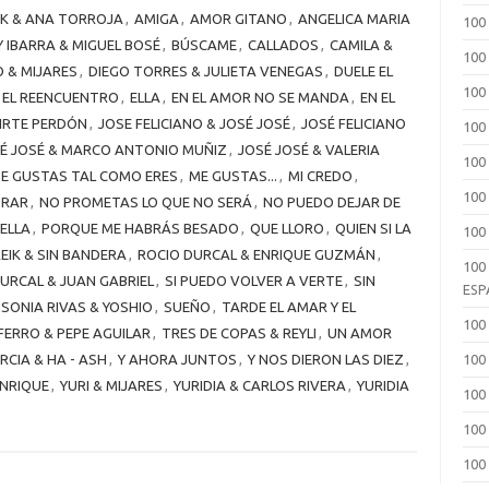
EK & ANA TORROJA
,
AMIGA
,
AMOR GITANO
,
ANGELICA MARIA
100
 IBARRA & MIGUEL BOSÉ
,
BÚSCAME
,
CALLADOS
,
CAMILA &
100
 & MIJARES
,
DIEGO TORRES & JULIETA VENEGAS
,
DUELE EL
100
EL REENCUENTRO
,
ELLA
,
EN EL AMOR NO SE MANDA
,
EN EL
DIRTE PERDÓN
,
JOSE FELICIANO & JOSÉ JOSÉ
,
JOSÉ FELICIANO
100
É JOSÉ & MARCO ANTONIO MUÑIZ
,
JOSÉ JOSÉ & VALERIA
100
E GUSTAS TAL COMO ERES
,
ME GUSTAS...
,
MI CREDO
,
100 
ORAR
,
NO PROMETAS LO QUE NO SERÁ
,
NO PUEDO DEJAR DE
ELLA
,
PORQUE ME HABRÁS BESADO
,
QUE LLORO
,
QUIEN SI LA
100
EIK & SIN BANDERA
,
ROCIO DURCAL & ENRIQUE GUZMÁN
,
100
URCAL & JUAN GABRIEL
,
SI PUEDO VOLVER A VERTE
,
SIN
ESP
SONIA RIVAS & YOSHIO
,
SUEÑO
,
TARDE EL AMAR Y EL
100
FERRO & PEPE AGUILAR
,
TRES DE COPAS & REYLI
,
UN AMOR
RCIA & HA - ASH
,
Y AHORA JUNTOS
,
Y NOS DIERON LAS DIEZ
,
100
ENRIQUE
,
YURI & MIJARES
,
YURIDIA & CARLOS RIVERA
,
YURIDIA
100
100
100