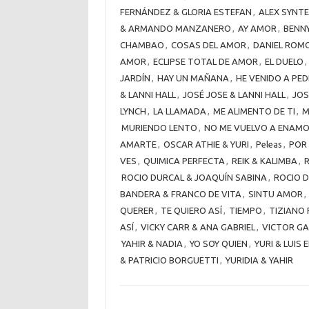
FERNÁNDEZ & GLORIA ESTEFAN
,
ALEX SYNT
& ARMANDO MANZANERO
,
AY AMOR
,
BENNY
CHAMBAO
,
COSAS DEL AMOR
,
DANIEL ROMO
AMOR
,
ECLIPSE TOTAL DE AMOR
,
EL DUELO
,
JARDÍN
,
HAY UN MAÑANA
,
HE VENIDO A PE
& LANNI HALL
,
JOSÉ JOSE & LANNI HALL
,
JOS
LYNCH
,
LA LLAMADA
,
ME ALIMENTO DE TI
,
M
MURIENDO LENTO
,
NO ME VUELVO A ENAM
AMARTE
,
OSCAR ATHIE & YURI
,
Peleas
,
POR 
VES
,
QUIMICA PERFECTA
,
REIK & KALIMBA
,
R
ROCIO DURCAL & JOAQUÍN SABINA
,
ROCIO D
BANDERA & FRANCO DE VITA
,
SINTU AMOR
,
QUERER
,
TE QUIERO ASÍ
,
TIEMPO
,
TIZIANO 
ASÍ
,
VICKY CARR & ANA GABRIEL
,
VICTOR GA
YAHIR & NADIA
,
YO SOY QUIEN
,
YURI & LUIS 
& PATRICIO BORGUETTI
,
YURIDIA & YAHIR