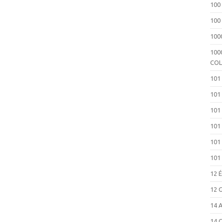
100
100
100
100
COL
101
101
101
101
101
101
12 
12 
14 
14 