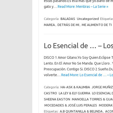
estás pasando.Es ella más que yo.Baño de mu
gato y…
Read More: Mentiras – La Serie »
Categoría:
BALADAS
Uncategorized
Etiqueta
MAREA
,
DETRÁS DE MI
,
ME ALIMENTO DE TI
Lo Esencial de … – Lo
DISCO 1 Amor Gitano.Yo Soy Quien.Eclipse T
Lento. En El Amor No Se Manda. Que Lloro . 
Preocupación. Contigo Si. DISCO 2 Sueño.Due
volverte…
Read More: Lo Esencial de … – L
Categoría:
HA-ASK & KALIMBA
JORGE MUÑIZ
CASTRO
LA LEY & ELY GUERRA
LO ESENCIAL DE
SHEENA EASTON
MANOELLA TORRES & GU
MOCEDADES & JOSÉ LUIS PERALES
MODERAT
Etiquetas:
A.B QUINTANILLA & BELINDA
,
ACO