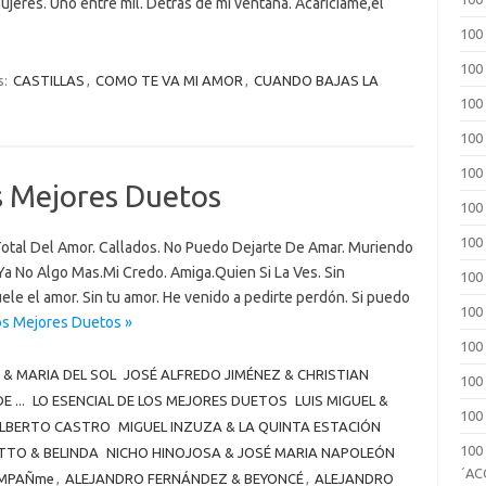
jeres. Uno entre mil. Detrás de mi ventana. Acariciame,el
100
100
s:
CASTILLAS
,
COMO TE VA MI AMOR
,
CUANDO BAJAS LA
100
100
100
s Mejores Duetos
100
100
otal Del Amor. Callados. No Puedo Dejarte De Amar. Muriendo
Ya No Algo Mas.Mi Credo. Amiga.Quien Si La Ves. Sin
100
le el amor. Sin tu amor. He venido a pedirte perdón. Si puedo
100
os Mejores Duetos »
100
 & MARIA DEL SOL
JOSÉ ALFREDO JIMÉNEZ & CHRISTIAN
100
 ...
LO ESENCIAL DE LOS MEJORES DUETOS
LUIS MIGUEL &
100
ALBERTO CASTRO
MIGUEL INZUZA & LA QUINTA ESTACIÓN
100
TO & BELINDA
NICHO HINOJOSA & JOSÉ MARIA NAPOLEÓN
´A
MPAÑme
,
ALEJANDRO FERNÁNDEZ & BEYONCÉ
,
ALEJANDRO