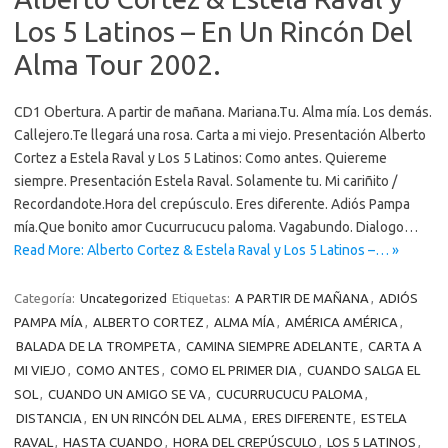
Los 5 Latinos – En Un Rincón Del
Alma Tour 2002.
CD1 Obertura. A partir de mañana. Mariana.Tu. Alma mía. Los demás.
Callejero.Te llegará una rosa. Carta a mi viejo. Presentación Alberto
Cortez a Estela Raval y Los 5 Latinos: Como antes. Quiereme
siempre. Presentación Estela Raval. Solamente tu. Mi cariñito /
Recordandote.Hora del crepúsculo. Eres diferente. Adiós Pampa
mía.Que bonito amor Cucurrucucu paloma. Vagabundo. Dialogo…
Read More: Alberto Cortez & Estela Raval y Los 5 Latinos –… »
Categoría:
Uncategorized
Etiquetas:
A PARTIR DE MAÑANA
,
ADIÓS
PAMPA MÍA
,
ALBERTO CORTEZ
,
ALMA MÍA
,
AMÉRICA AMÉRICA
,
BALADA DE LA TROMPETA
,
CAMINA SIEMPRE ADELANTE
,
CARTA A
MI VIEJO
,
COMO ANTES
,
COMO EL PRIMER DIA
,
CUANDO SALGA EL
SOL
,
CUANDO UN AMIGO SE VA
,
CUCURRUCUCU PALOMA
,
DISTANCIA
,
EN UN RINCÓN DEL ALMA
,
ERES DIFERENTE
,
ESTELA
RAVAL
,
HASTA CUANDO
,
HORA DEL CREPÚSCULO
,
LOS 5 LATINOS
,