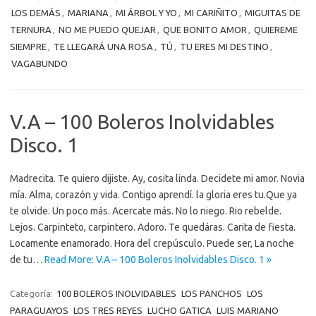
LOS DEMÁS
,
MARIANA
,
MI ÁRBOL Y YO
,
MI CARIÑITO
,
MIGUITAS DE
TERNURA
,
NO ME PUEDO QUEJAR
,
QUE BONITO AMOR
,
QUIEREME
SIEMPRE
,
TE LLEGARÁ UNA ROSA
,
TÚ
,
TU ERES MI DESTINO
,
VAGABUNDO
V.A – 100 Boleros Inolvidables
Disco. 1
Madrecita. Te quiero dijiste. Ay, cosita linda. Decidete mi amor. Novia
mía. Alma, corazón y vida. Contigo aprendí. la gloria eres tu.Que ya
te olvide. Un poco más. Acercate más. No lo niego. Rio rebelde.
Lejos. Carpinteto, carpintero. Adoro. Te quedáras. Carita de fiesta.
Locamente enamorado. Hora del crepúsculo. Puede ser, La noche
de tu…
Read More: V.A – 100 Boleros Inolvidables Disco. 1 »
Categoría:
100 BOLEROS INOLVIDABLES
LOS PANCHOS
LOS
PARAGUAYOS
LOS TRES REYES
LUCHO GATICA
LUIS MARIANO