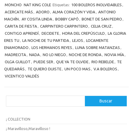
MONCHO
NAT KING COLE
Etiquetas:
100 BOLEROS INOLVIDABLES
,
ACERCATE MÁS
,
ADORO
,
ALMA CORAZÓN Y VIDA
,
ANTONIO
MACHÍN
,
AY COSITA LINDA
,
BOBBY CAPÓ
,
BONET DE SAN PEDRO
,
CARITA DE FIESTA
,
CARPINTERO CARPINTERO
,
CELIA CRUZ
,
CONTIGO APRENDÍ
,
DECIDETE
,
HORA DEL CREPÚSCULO
,
LA GLORIA
ERES TU
,
LA NOCHE DE TU PARTIDA
,
LEJOS
,
LOCAMENTE
ENAMORADO
,
LOS HERMANOS REYES
,
LUNA SOBRE MATANZAS
,
MADRECITA
,
NADA
,
NO LO NIEGO
,
NOCHE DE RONDA
,
NOVIA MÍA
,
OLGA GUILLOT
,
PUEDE SER
,
QUE YA TE OLVIDE
,
RIO REBELDE
,
TE
QUEDARÁS
,
TE QUIERO DIJISTE
,
UN POCO MAS
,
V.A BOLEROS
,
VICENTICO VALDÉS
B
Buscar
u
s
c
¡ COLLECTION
a
r
¡ Maravilloso,Maravilloso !