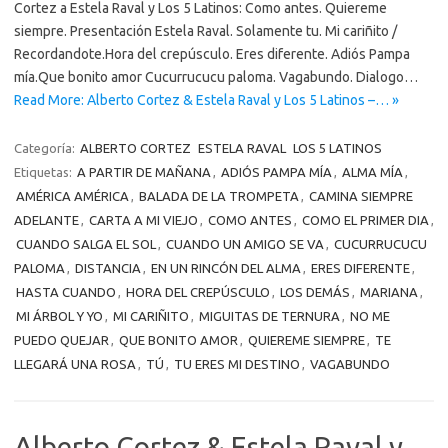
Cortez a Estela Raval y Los 5 Latinos: Como antes. Quiereme
siempre. Presentación Estela Raval. Solamente tu. Mi cariñito /
Recordandote.Hora del crepúsculo. Eres diferente. Adiós Pampa
mía.Que bonito amor Cucurrucucu paloma. Vagabundo. Dialogo…
Read More: Alberto Cortez & Estela Raval y Los 5 Latinos –… »
Categoría:
ALBERTO CORTEZ
ESTELA RAVAL
LOS 5 LATINOS
Etiquetas:
A PARTIR DE MAÑANA
,
ADIÓS PAMPA MÍA
,
ALMA MÍA
,
AMÉRICA AMÉRICA
,
BALADA DE LA TROMPETA
,
CAMINA SIEMPRE
ADELANTE
,
CARTA A MI VIEJO
,
COMO ANTES
,
COMO EL PRIMER DIA
,
CUANDO SALGA EL SOL
,
CUANDO UN AMIGO SE VA
,
CUCURRUCUCU
PALOMA
,
DISTANCIA
,
EN UN RINCÓN DEL ALMA
,
ERES DIFERENTE
,
HASTA CUANDO
,
HORA DEL CREPÚSCULO
,
LOS DEMÁS
,
MARIANA
,
MI ÁRBOL Y YO
,
MI CARIÑITO
,
MIGUITAS DE TERNURA
,
NO ME
PUEDO QUEJAR
,
QUE BONITO AMOR
,
QUIEREME SIEMPRE
,
TE
LLEGARÁ UNA ROSA
,
TÚ
,
TU ERES MI DESTINO
,
VAGABUNDO
Alberto Cortez & Estela Raval y