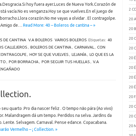
.Desgracia.Si hoy fuera ayer.Luces de Nueva York.Corazón de
2 C
 está vacía.No es venganza.Hoy se que vuelves.En el juego de
orracho.Llora corazón.No me vayas a olvidar . El contragolpe.
20 
a. Amigo de…
Read More: 40 – Boleros de cantina – »
20 
20 
S DE CANTINA
V.A BOLEROS
VARIOS BOLEROS
Etiquetas:
40
OS CALLEJEROS
,
BOLEROS DE CANTINA
,
CARNAVAL
,
CON
20 
 CONTRAGOLPE
,
HOY SE QUE VUELVES
,
LEJANÍA
,
LO QUE ES LA
20 
NTO
,
POR BORRACHA
,
POR SEGUIR TUS HUELLAS
,
V.A
20 
SENGAÑADO
20 
20 
llection.
20 
20 
seu quarto .Pro dia nascer feliz . O tempo não pára (Ao vivo)
r. Malandragem dá um tempo. Perdidos na selva. Jardins da
20 
o. Lente. Selvagem. Carnaval. Pense edance. Copacabana.
20 
arão Vermelho – ¡ Collection. »
20 