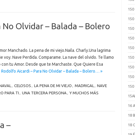
150
150
a No Olvidar – Balada – Bolero
150
150
150
or Manchado. La pena de mi viejo.Naila. Charly.Una lagrima
Me voy. Nave Perdida. Comparame. La nave del olvido. Te llamo
150
o con tu Amor. Desde que te Marchaste. Que Quiere Esa
150
Rodolfo Aicardi – Para No Olvidar – Balada – Bolero… »
150
NAVAL
,
CELOSOS
,
LA PENA DE MI VIEJO
,
MADRIGAL
,
NAVE
150
O PARA TI
,
UNA TERCERA PERSONA
,
Y MUCHOS MÁS
15
16 
18 
a –
18 
19 