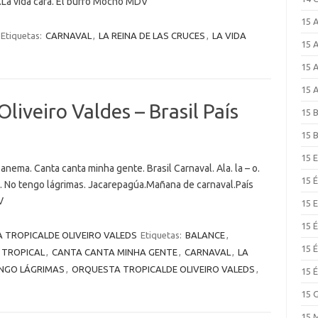
a.La vida cara. El burro Mocho MDV
15 
Etiquetas:
CARNAVAL
,
LA REINA DE LAS CRUCES
,
LA VIDA
15 
15 
15 
liveiro Valdes – Brasil País
15 
15 
15 
panema. Canta canta minha gente. Brasil Carnaval. Ala. la – o.
15 
il. No tengo lágrimas. Jacarepagúa.Mañana de carnaval.País
V
15 
15 
 TROPICALDE OLIVEIRO VALEDS
Etiquetas:
BALANCE
,
15 
S TROPICAL
,
CANTA CANTA MINHA GENTE
,
CARNAVAL
,
LA
NGO LÁGRIMAS
,
ORQUESTA TROPICALDE OLIVEIRO VALEDS
,
15 
15 
15 