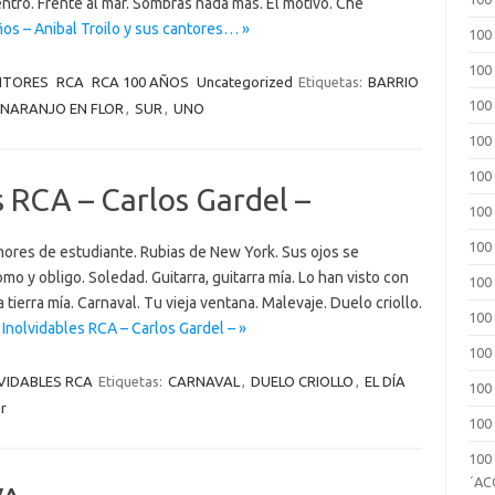
entro. Frente al mar. Sombras nada mas. El motivo. Che
os – Anibal Troilo y sus cantores… »
100
100
ANTORES
RCA
RCA 100 AÑOS
Uncategorized
Etiquetas:
BARRIO
100
NARANJO EN FLOR
,
SUR
,
UNO
100
100
s RCA – Carlos Gardel –
100
100
Amores de estudiante. Rubias de New York. Sus ojos se
mo y obligo. Soledad. Guitarra, guitarra mía. Lo han visto con
100
 tierra mía. Carnaval. Tu vieja ventana. Malevaje. Duelo criollo.
100
Inolvidables RCA – Carlos Gardel – »
100
VIDABLES RCA
Etiquetas:
CARNAVAL
,
DUELO CRIOLLO
,
EL DÍA
100
r
100
100
´A