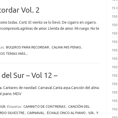
cordar Vol. 2
15 
150
mo todas. Cont. El viento se lo llevó. De cigarro en cigarro.
150
IncompresióLagrimas de amor. Llenita de amor. Mi ruego. No te
150
150
tas:
BOLEROS PARA RECORDAR
,
CALMA MIS PENAS
,
150
OS TEMAS MÁS...
150
150
del Sur – Vol 12 –
150
150
. Cantares de navidad. Carnaval.Canta arpa.Canción del alma.
150
al piano. MDV
150
V/A
Etiquetas:
CAMINITO DE CONTRERAS
,
CANCIÓN DEL
150
RDO SILVESTRE
,
CARNAVAL
,
ÉCHALE CINCO AL PIANO
,
V/A
,
Y
150