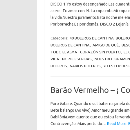
DISCO 1 Yo estoy desengañado.Las cuarenta
acero. Tu amor con él. La copa rota.Mi copa
la vida.Nuestro juramento.Esta noche me emb
Por borracha.Es por demás. DISCO 2 Lejaní
Categoría:
40 BOLEROS DE CANTINA
BOLERO
BOLEROS DE CANTINA
,
AMIGO DE QUÉ
,
BES
TODO EL ALMA
,
CORAZÓN SIN PUERTO
,
EL
VIDA
,
NO ME ESCRIBAS
,
NUESTRO JURAME
BOLEROS
,
VARIOS BOLEROS
,
YO ESTOY DE
Barão Vermelho – ¡ Co
Puro êxtase. Quando o sol bater na janela do 
Bete balanço (Ao vivo) Amor meu grande amo
Babilônia.Vem quente que eu estou fervend
Contravenção. Mais perto do…
Read More: B