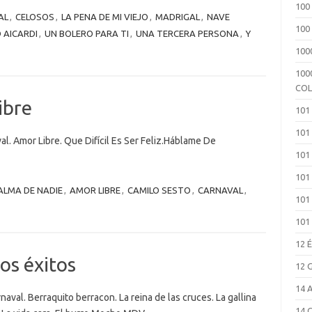
100
AL
,
CELOSOS
,
LA PENA DE MI VIEJO
,
MADRIGAL
,
NAVE
100
 AICARDI
,
UN BOLERO PARA TI
,
UNA TERCERA PERSONA
,
Y
100
100
COL
ibre
101
101
al. Amor Libre. Que Difícil Es Ser Feliz.Háblame De
101
101
ALMA DE NADIE
,
AMOR LIBRE
,
CAMILO SESTO
,
CARNAVAL
,
101
101
12 
os éxitos
12 
14 
rnaval. Berraquito berracon. La reina de las cruces. La gallina
14 