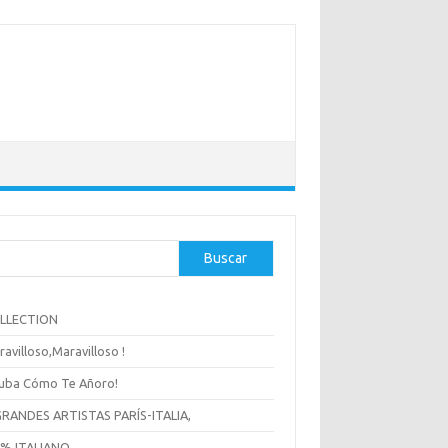
Buscar
OLLECTION
ravilloso,Maravilloso !
uba Cómo Te Añoro!
GRANDES ARTISTAS PARÍS-ITALIA,
 % ITALIANO