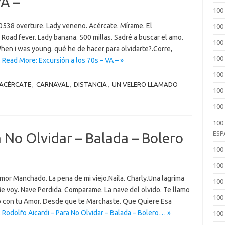
VA –
100
10538 overture. Lady veneno. Acércate. Mírame. El
100
 Road fever. Lady banana. 500 millas. Sadré a buscar el amo.
100
.When i was young. qué he de hacer para olvidarte?.Corre,
100
…
Read More: Excursión a los 70s – VA – »
100
ACÉRCATE
,
CARNAVAL
,
DISTANCIA
,
UN VELERO LLAMADO
100 
100
100
ESP
a No Olvidar – Balada – Bolero
100
100
or Manchado. La pena de mi viejo.Naila. Charly.Una lagrima
100
Me voy. Nave Perdida. Comparame. La nave del olvido. Te llamo
100
o con tu Amor. Desde que te Marchaste. Que Quiere Esa
Rodolfo Aicardi – Para No Olvidar – Balada – Bolero… »
100