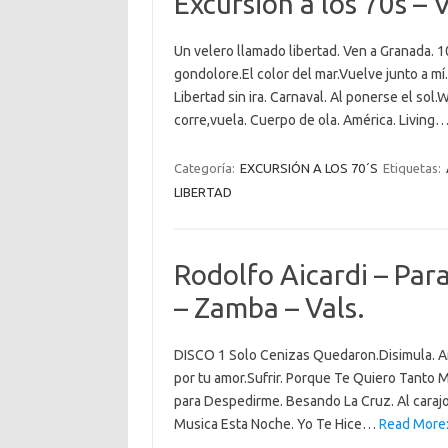
Excursión a los 70s – 
Un velero llamado libertad. Ven a Granada. 
gondolore.El color del mar.Vuelve junto a mí.
Libertad sin ira. Carnaval. Al ponerse el sol
corre,vuela. Cuerpo de ola. América. Living
Categoría:
EXCURSIÓN A LOS 70´S
Etiquetas:
LIBERTAD
Rodolfo Aicardi – Par
– Zamba – Vals.
DISCO 1 Solo Cenizas Quedaron.Disimula. Am
por tu amor.Sufrir. Porque Te Quiero Tanto 
para Despedirme. Besando La Cruz. Al caraj
Musica Esta Noche. Yo Te Hice…
Read More: 