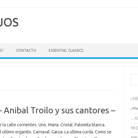
EJOS
 !
CONTACTO
ESSENTIAL CLASSICS
B
u
s
c
¡ C
a
r
Anibal Troilo y sus cantores –
¡ Ma
… C
 la calle corrientes. Uno. Maria. Cristal. Palomita blanca.
10 
El ultimo organito. Carnaval. Garua. La ultima curda. Como se
100