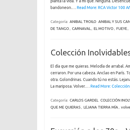
pianta la vida. Y a mi que. Ninguna. Desencu
bandoneon.…
Read More: RCA Victor 100 Añ
Categoría:
ANIBAL TROILO
ANIBAL Y SUS C
DE TANGO
,
CARNAVAL
,
EL MOTIVO
,
FUEYE
,
Colección Inolvidable
El día que me quieras. Melodía de arrabal. 
cerraron. Por una cabeza. Anclao en París. To
otra. Golondrinas. Cuando tú no estás. Lejana
La mariposa. Volver.…
Read More: Colección 
Categoría:
CARLOS GARDEL
COLECCIÓN INOL
QUE ME QUIERAS
,
LEJANA TIERRA MÍA
,
volve