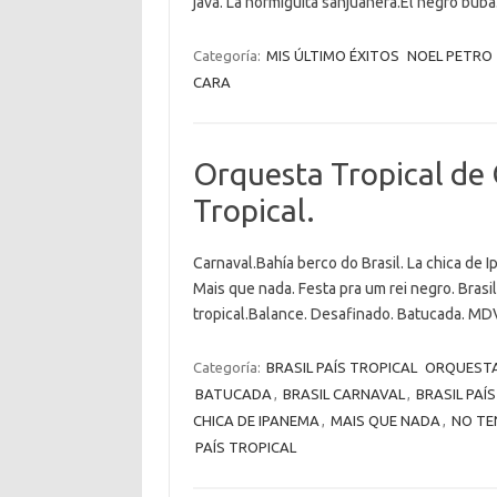
java. La hormiguita sanjuanera.El negro bub
Categoría:
MIS ÚLTIMO ÉXITOS
NOEL PETRO
CARA
Orquesta Tropical de O
Tropical.
Carnaval.Bahía berco do Brasil. La chica de I
Mais que nada. Festa pra um rei negro. Bras
tropical.Balance. Desafinado. Batucada. MD
Categoría:
BRASIL PAÍS TROPICAL
ORQUESTA
BATUCADA
,
BRASIL CARNAVAL
,
BRASIL PAÍ
CHICA DE IPANEMA
,
MAIS QUE NADA
,
NO TE
PAÍS TROPICAL