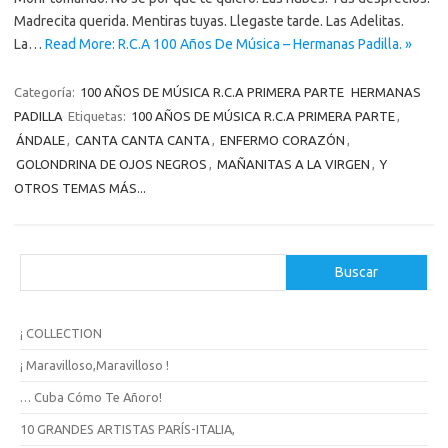
Madrecita querida. Mentiras tuyas. Llegaste tarde. Las Adelitas.
La…
Read More: R.C.A 100 Años De Música – Hermanas Padilla. »
Categoría:
100 AÑOS DE MÚSICA R.C.A PRIMERA PARTE
HERMANAS
PADILLA
Etiquetas:
100 AÑOS DE MÚSICA R.C.A PRIMERA PARTE
,
ÁNDALE
,
CANTA CANTA CANTA
,
ENFERMO CORAZÓN
,
GOLONDRINA DE OJOS NEGROS
,
MAÑANITAS A LA VIRGEN
,
Y
OTROS TEMAS MÁS...
B
Buscar
u
s
c
¡ COLLECTION
a
r
¡ Maravilloso,Maravilloso !
… Cuba Cómo Te Añoro!
10 GRANDES ARTISTAS PARÍS-ITALIA,