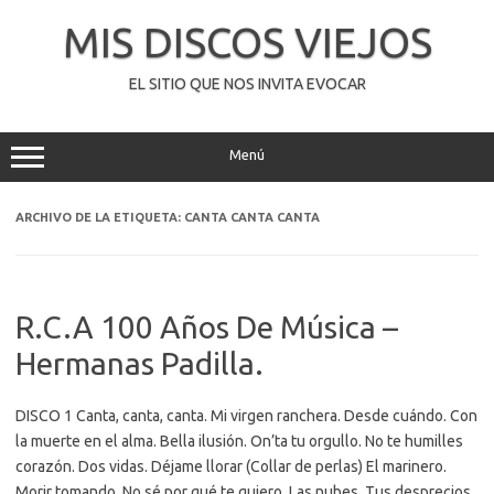
Saltar
al
MIS DISCOS VIEJOS
contenido
EL SITIO QUE NOS INVITA EVOCAR
Menú
ARCHIVO DE LA ETIQUETA:
CANTA CANTA CANTA
R.C.A 100 Años De Música –
Hermanas Padilla.
DISCO 1 Canta, canta, canta. Mi virgen ranchera. Desde cuándo. Con
la muerte en el alma. Bella ilusión. On’ta tu orgullo. No te humilles
corazón. Dos vidas. Déjame llorar (Collar de perlas) El marinero.
Morir tomando. No sé por qué te quiero. Las nubes. Tus desprecios.