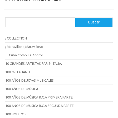
LABIOS SON RICOS MELAO DE CAÑA
B
Buscar
u
s
c
¡ COLLECTION
a
r
¡ Maravilloso,Maravilloso !
… Cuba Cómo Te Añoro!
10 GRANDES ARTISTAS PARÍS-ITALIA,
100 % ITALIANO
100 AÑOS DE JOYAS MUSICALES
100 AÑOS DE MÚSICA
100 AÑOS DE MÚSICA R.C.A PRIMERA PARTE
100 AÑOS DE MÚSICA R.C.A SEGUNDA PARTE
100 BOLEROS