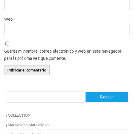
Web
Guarda mi nombre, correo electrónico y web en este navegador
para la próxima vez que comente.
B
Buscar
u
s
c
¡ COLLECTION
a
r
¡ Maravilloso,Maravilloso !