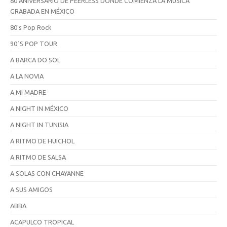
80 ANIVERSARIO DE PEERLESS DONDE COMIENZA LA MÚSICA
GRABADA EN MÉXICO
80's Pop Rock
90´S POP TOUR
A BARCA DO SOL
A LA NOVIA
A MI MADRE
A NIGHT IN MÉXICO
A NIGHT IN TUNISIA
A RITMO DE HUICHOL
A RITMO DE SALSA
A SOLAS CON CHAYANNE
A SUS AMIGOS
ABBA
ACAPULCO TROPICAL