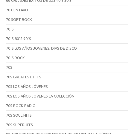
66 GRANDES ÉXITOS DE LOS 40 Y 50'S
70 CENTAVO
70 SOFT ROCK
70´S
70´S 80´S 90´S
70´S LOS AÑOS JOVENES, DIAS DE DISCO
70´S ROCK
70S
70S GREATEST HITS
70S LOS AÑOS JÓVENES
70S LOS AÑOS JÓVENES LA COLECCIÓN
70S ROCK RADIO
70S SOUL HITS
70S SUPERHITS