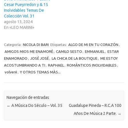
Cesar Pueyrredon y & 15
Inolvidables Temas De
Colección Vol. 31
agosto 13, 2024
En «LEO MARINI»
Categoría:
NICOLA DI BARI
Etiquetas:
ALGO DE MI EN TU CORAZÓN
,
AMIGOS MIOS ME ENAMORÉ
,
CAMILO SESTO
,
EMMANUEL
,
ESTAR
ENAMORADO
,
JOSÉ JOSÉ
,
LA CHICA DE LA BOUTIQUE
,
ME ESTOY
ACOSTUMBRANDO A TI
,
RAPHAEL
,
ROMÁNTICOS INOLVIDABLES
,
volveré
,
Y OTROS TEMAS MÁS...
Navegación de entradas
←
A Música Do Século – Vol. 35
Guadalupe Pineda – R.C.A 100
Años De Música 2 Parte.
→