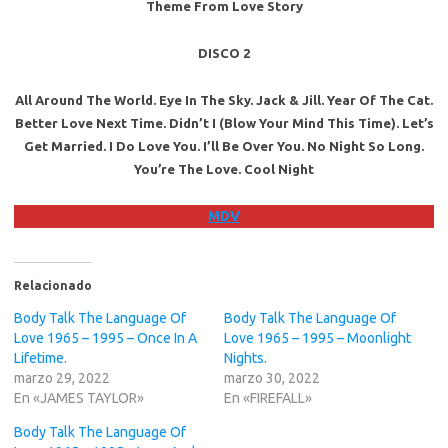
Theme From Love Story
DISCO 2
All Around The World. Eye In The Sky. Jack & Jill. Year Of The Cat.
Better Love Next Time. Didn’t I (Blow Your Mind This Time). Let’s
Get Married. I Do Love You. I’ll Be Over You. No Night So Long.
You’re The Love. Cool Night
MDV
Relacionado
Body Talk The Language Of
Body Talk The Language Of
Love 1965 – 1995 – Once In A
Love 1965 – 1995 – Moonlight
Lifetime.
Nights.
marzo 29, 2022
marzo 30, 2022
En «JAMES TAYLOR»
En «FIREFALL»
Body Talk The Language Of