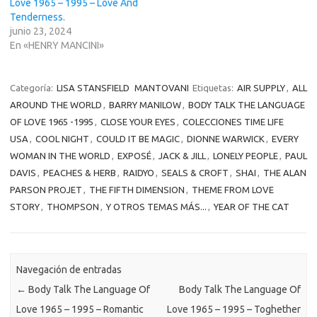
Love 1965 – 1995 – Love And
Tenderness.
junio 23, 2024
En «HENRY MANCINI»
Categoría:
LISA STANSFIELD
MANTOVANI
Etiquetas:
AIR SUPPLY
,
ALL
AROUND THE WORLD
,
BARRY MANILOW
,
BODY TALK THE LANGUAGE
OF LOVE 1965 -1995
,
CLOSE YOUR EYES
,
COLECCIONES TIME LIFE
USA
,
COOL NIGHT
,
COULD IT BE MAGIC
,
DIONNE WARWICK
,
EVERY
WOMAN IN THE WORLD
,
EXPOSÉ
,
JACK & JILL
,
LONELY PEOPLE
,
PAUL
DAVIS
,
PEACHES & HERB
,
RAIDYO
,
SEALS & CROFT
,
SHAI
,
THE ALAN
PARSON PROJET
,
THE FIFTH DIMENSION
,
THEME FROM LOVE
STORY
,
THOMPSON
,
Y OTROS TEMAS MÁS...
,
YEAR OF THE CAT
Navegación de entradas
←
Body Talk The Language Of
Body Talk The Language Of
Love 1965 – 1995 – Romantic
Love 1965 – 1995 – Toghether