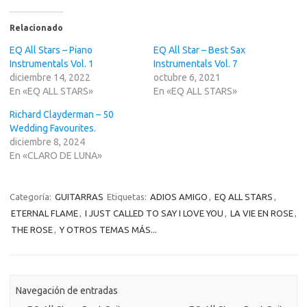
Relacionado
EQ All Stars – Piano
EQ All Star – Best Sax
Instrumentals Vol. 1
Instrumentals Vol. 7
diciembre 14, 2022
octubre 6, 2021
En «EQ ALL STARS»
En «EQ ALL STARS»
Richard Clayderman – 50
Wedding Favourites.
diciembre 8, 2024
En «CLARO DE LUNA»
Categoría:
GUITARRAS
Etiquetas:
ADIOS AMIGO
,
EQ ALL STARS
,
ETERNAL FLAME
,
I JUST CALLED TO SAY I LOVE YOU
,
LA VIE EN ROSE
,
THE ROSE
,
Y OTROS TEMAS MÁS...
Navegación de entradas