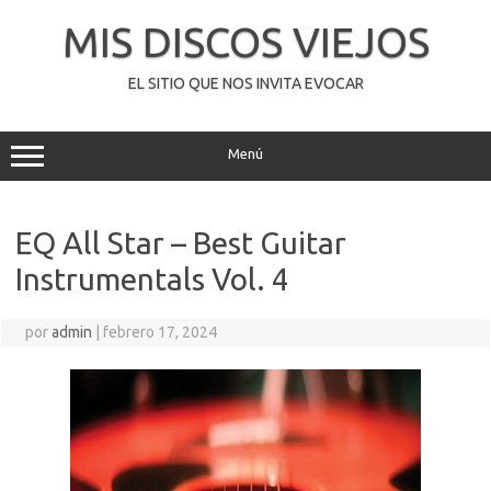
Saltar
al
MIS DISCOS VIEJOS
contenido
EL SITIO QUE NOS INVITA EVOCAR
Menú
EQ All Star – Best Guitar
Instrumentals Vol. 4
por
admin
|
febrero 17, 2024