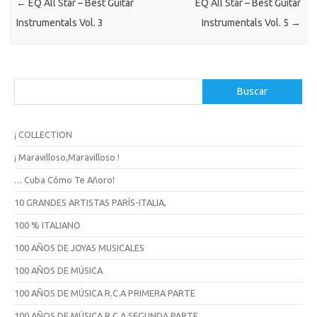
←
EQ All Star – Best Guitar
EQ All Star – Best Guitar
Instrumentals Vol. 3
Instrumentals Vol. 5
→
B
Buscar
u
s
c
¡ COLLECTION
a
r
¡ Maravilloso,Maravilloso !
… Cuba Cómo Te Añoro!
10 GRANDES ARTISTAS PARÍS-ITALIA,
100 % ITALIANO
100 AÑOS DE JOYAS MUSICALES
100 AÑOS DE MÚSICA
100 AÑOS DE MÚSICA R.C.A PRIMERA PARTE
100 AÑOS DE MÚSICA R.C.A SEGUNDA PARTE