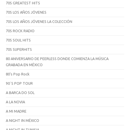
70S GREATEST HITS
70S LOS AÑOS JÓVENES
70S LOS AÑOS JÓVENES LA COLECCIÓN
70S ROCK RADIO
70S SOUL HITS
70S SUPERHITS
80 ANIVERSARIO DE PEERLESS DONDE COMIENZA LA MÚSICA
GRABADA EN MÉXICO
80's Pop Rock
90´S POP TOUR
A BARCA DO SOL
A LA NOVIA
A MI MADRE
A NIGHT IN MÉXICO
A NIGHT IN TUNISIA