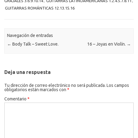
GRAJALES 3.6.9.10.14
,
GUITARRAS LATINOAMERICANAS 1.2.4.5.7.8.11
,
GUITARRAS ROMÁNTICAS 12.13.15.16
Navegación de entradas
←
Body Talk – Sweet Love.
16 – Joyas en Violín.
→
Deja una respuesta
Tu dirección de correo electrónico no será publicada.
Los campos
obligatorios están marcados con
*
Comentario
*