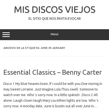
Saltar
al
MIS DISCOS VIEJOS
contenido
EL SITIO QUE NOS INVITA EVOCAR
Menú
ARCHIVO DE LA ETIQUETA:
JUNE IN JANUARY
Essential Classics – Benny Carter
Disco 1 My blue heaven.town. If i could be with you.One mornig in
may.Sweet Lorraine. Just imagine.Lula.Thou swell. Someone to
watch over me. Who´s sorry now. In a little spánish . Disco 2 All
alone. Laugh clown laugh.Mary Lou.When lights are low. Who´s
sorry now. A monday date. June is bustin out all over.June in…