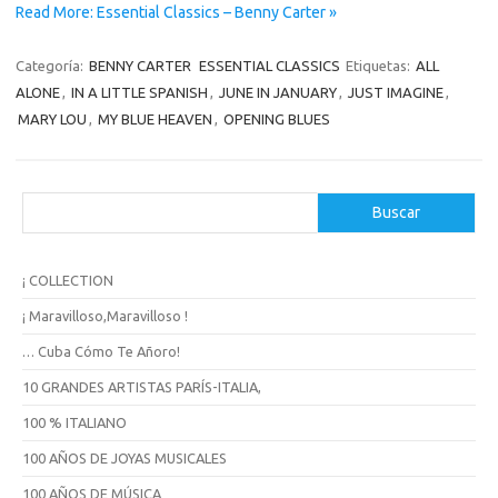
Read More: Essential Classics – Benny Carter »
Categoría:
BENNY CARTER
ESSENTIAL CLASSICS
Etiquetas:
ALL
ALONE
,
IN A LITTLE SPANISH
,
JUNE IN JANUARY
,
JUST IMAGINE
,
MARY LOU
,
MY BLUE HEAVEN
,
OPENING BLUES
B
Buscar
u
s
c
¡ COLLECTION
a
r
¡ Maravilloso,Maravilloso !
… Cuba Cómo Te Añoro!
10 GRANDES ARTISTAS PARÍS-ITALIA,
100 % ITALIANO
100 AÑOS DE JOYAS MUSICALES
100 AÑOS DE MÚSICA