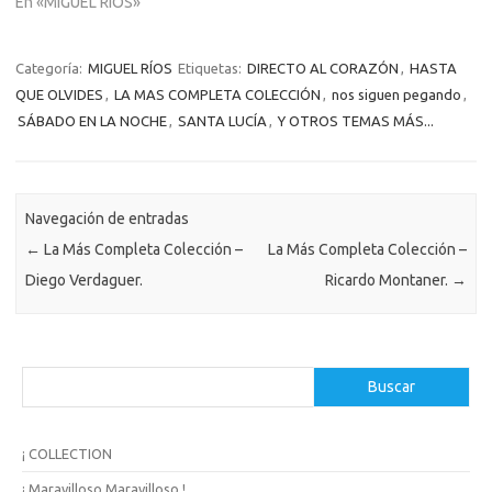
En «MIGUEL RÍOS»
Categoría:
MIGUEL RÍOS
Etiquetas:
DIRECTO AL CORAZÓN
,
HASTA
QUE OLVIDES
,
LA MAS COMPLETA COLECCIÓN
,
nos siguen pegando
,
SÁBADO EN LA NOCHE
,
SANTA LUCÍA
,
Y OTROS TEMAS MÁS...
Navegación de entradas
←
La Más Completa Colección –
La Más Completa Colección –
Diego Verdaguer.
Ricardo Montaner.
→
B
Buscar
u
s
c
¡ COLLECTION
a
r
¡ Maravilloso,Maravilloso !