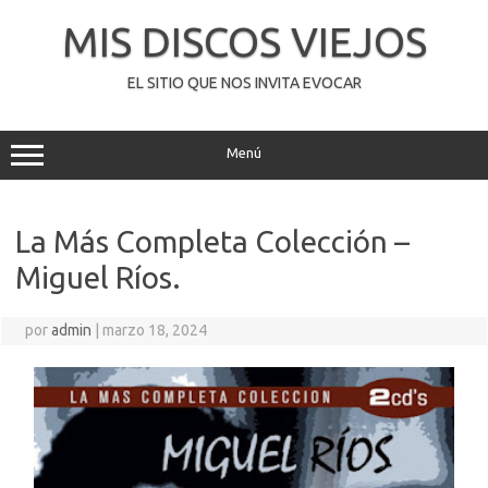
Saltar
al
MIS DISCOS VIEJOS
contenido
EL SITIO QUE NOS INVITA EVOCAR
Menú
La Más Completa Colección –
Miguel Ríos.
por
admin
|
marzo 18, 2024