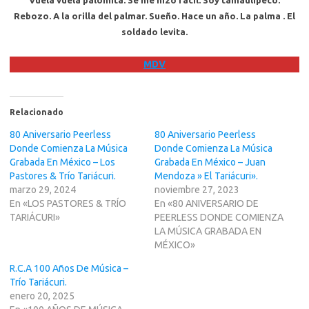
Vuela vuela palomita. Se me hizo fácil. Soy tamaulipeco.
Rebozo. A la orilla del palmar. Sueño. Hace un año. La palma . El
soldado levita.
MDV
Relacionado
80 Aniversario Peerless
80 Aniversario Peerless
Donde Comienza La Música
Donde Comienza La Música
Grabada En México – Los
Grabada En México – Juan
Pastores & Trío Tariácuri.
Mendoza » El Tariácuri».
marzo 29, 2024
noviembre 27, 2023
En «LOS PASTORES & TRÍO
En «80 ANIVERSARIO DE
TARIÁCURI»
PEERLESS DONDE COMIENZA
LA MÚSICA GRABADA EN
MÉXICO»
R.C.A 100 Años De Música –
Trío Tariácuri.
enero 20, 2025