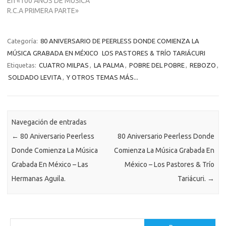
En «100 AÑOS DE MÚSICA
R.C.A PRIMERA PARTE»
Categoría:
80 ANIVERSARIO DE PEERLESS DONDE COMIENZA LA
MÚSICA GRABADA EN MÉXICO
LOS PASTORES & TRÍO TARIÁCURI
Etiquetas:
CUATRO MILPAS
,
LA PALMA
,
POBRE DEL POBRE
,
REBOZO
,
SOLDADO LEVITA
,
Y OTROS TEMAS MÁS...
Navegación de entradas
←
80 Aniversario Peerless
80 Aniversario Peerless Donde
Donde Comienza La Música
Comienza La Música Grabada En
Grabada En México – Las
México – Los Pastores & Trío
Hermanas Aguila.
Tariácuri.
→
B