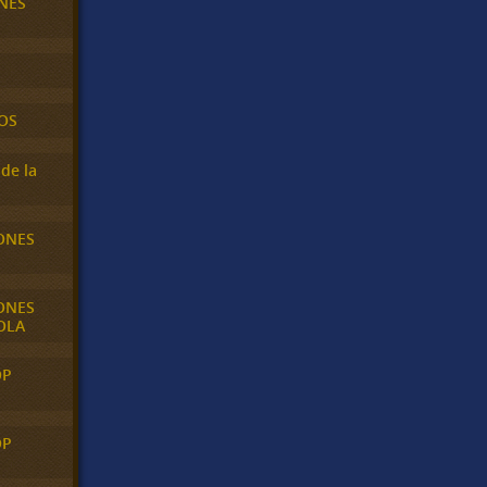
NES
OS
de la
ONES
ONES
OLA
OP
OP