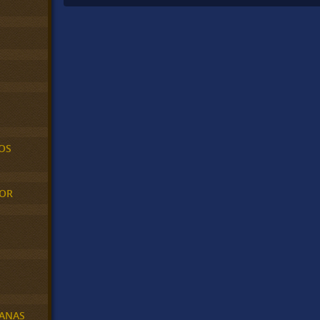
OS
MOR
BANAS