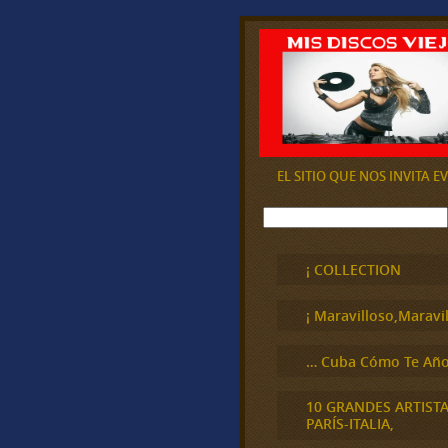
EL SITIO QUE NOS INVITA 
B
u
s
c
¡ COLLECTION
a
r
¡ Maravilloso,Maravil
… Cuba Cómo Te Año
10 GRANDES ARTIST
PARÍS-ITALIA,