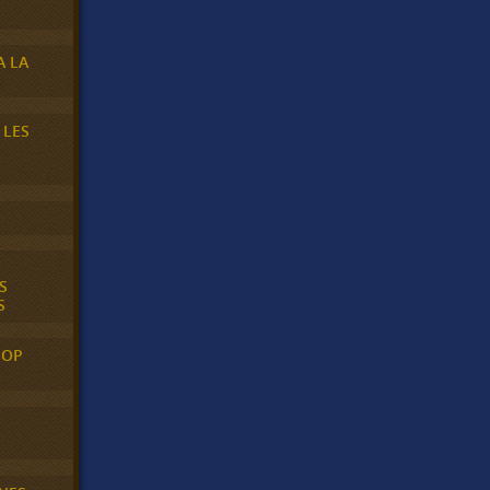
A LA
 LES
S
S
POP