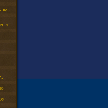
STRA
XPORT
S
AL
ÑO
OS