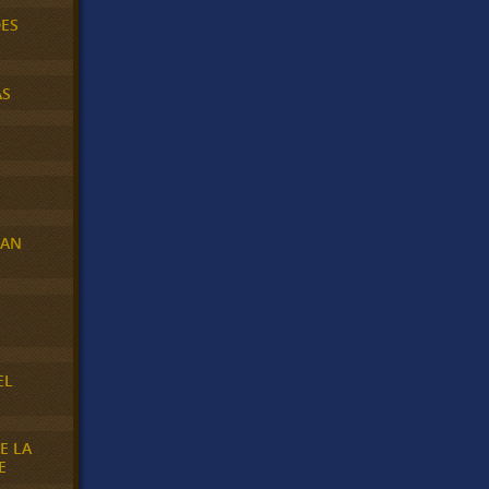
DES
AS
RAN
E
EL
E LA
E