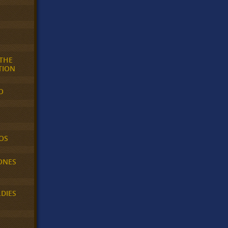
 THE
TION
O
OS
ONES
LDIES