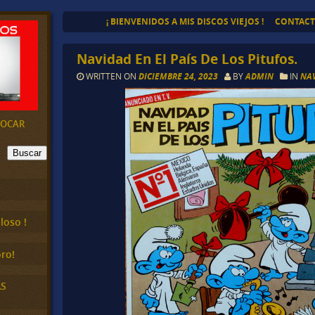
¡ BIENVENIDOS A MIS DISCOS VIEJOS !
CONTAC
Navidad En El País De Los Pitufos.
WRITTEN ON
DICIEMBRE 24, 2023
BY
ADMIN
IN
NAV
EVOCAR
Buscar
loso !
ro!
AS