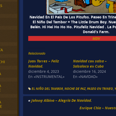
AS
Navidad En El País De Los Pitufos. Paseo En Trin
El Niño Del Tambor = The Little Drum Boy. Nue
Belén. Hi Hei Ho Ho Ho. Pitufeliz Navidad . La 
Donald’s Farm.
MDV
TA
Relacionado
Juan Torres – Feliz
Navidad con salsa –
CHI
Navidad.
Salsaloco en Cuba
diciembre 4, 2023
diciembre 16, 2024
A
En «INSTRUMENTAL»
En «NAVIDAD»
A
EL NIÑO DEL TAMBOR
,
NOCHE DE PAZ
,
PASEO EN TRINEO
,
E
«
Johnny Albino – Alegría De Navidad.
A
E
Enrique Chia – Nuest