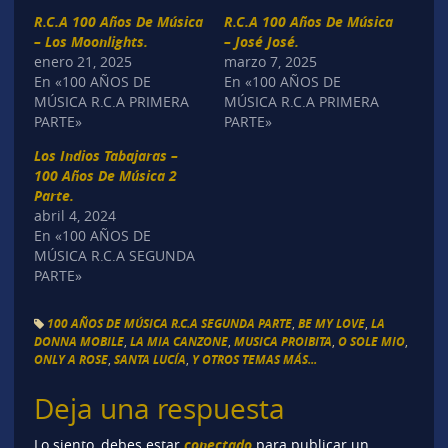
R.C.A 100 Años De Música
R.C.A 100 Años De Música
– Los Moonlights.
– José José.
enero 21, 2025
marzo 7, 2025
En «100 AÑOS DE
En «100 AÑOS DE
MÚSICA R.C.A PRIMERA
MÚSICA R.C.A PRIMERA
PARTE»
PARTE»
Los Indios Tabajaras –
100 Años De Música 2
Parte.
abril 4, 2024
En «100 AÑOS DE
MÚSICA R.C.A SEGUNDA
PARTE»
100 AÑOS DE MÚSICA R.C.A SEGUNDA PARTE
,
BE MY LOVE
,
LA
DONNA MOBILE
,
LA MIA CANZONE
,
MUSICA PROIBITA
,
O SOLE MIO
,
ONLY A ROSE
,
SANTA LUCÍA
,
Y OTROS TEMAS MÁS...
Deja una respuesta
conectado
Lo siento, debes estar
para publicar un