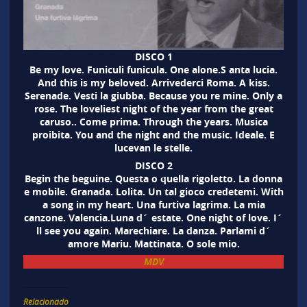
DISCO 1
Be my love. Funiculi funicula. One alone.S anta lucia.
And this is my beloved. Arrivederci Roma. A kiss.
Serenade. Vesti la giubba. Because you re mine. Only a
rose. The loveliest night of the year from the great
caruso.. Come prima. Through the years. Musica
proibita. You and the night and the music. Ideale. E
lucevan le stelle.
DISCO 2
Begin the beguine. Questa o quella rigoletto. La donna
e mobile. Granada. Lolita. Un tal gioco credetemi. With
a song in my heart. Una furtiva lagrima. La mia
canzone. Valencia.Luna d´ estate. One night of love. I´
ll see you again. Marechiare. La danza. Parlami d´
amore Mariu. Mattinata. O sole mio.
MDV
Relacionado