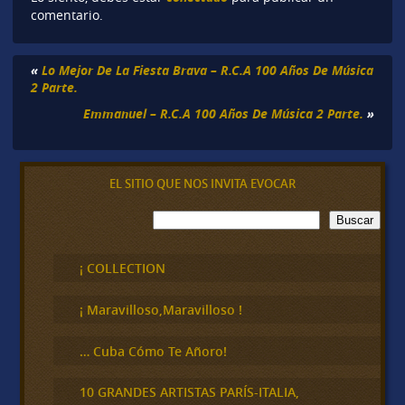
comentario.
«
Lo Mejor De La Fiesta Brava – R.C.A 100 Años De Música
2 Parte.
Emmanuel – R.C.A 100 Años De Música 2 Parte.
»
EL SITIO QUE NOS INVITA EVOCAR
B
Buscar
u
s
c
¡ COLLECTION
a
r
¡ Maravilloso,Maravilloso !
… Cuba Cómo Te Añoro!
10 GRANDES ARTISTAS PARÍS-ITALIA,