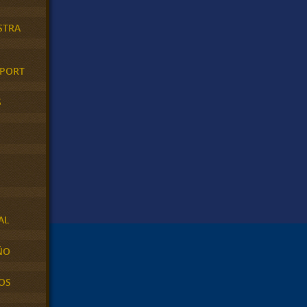
STRA
XPORT
S
AL
ÑO
OS