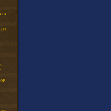
A LA
 LES
S
S
POP