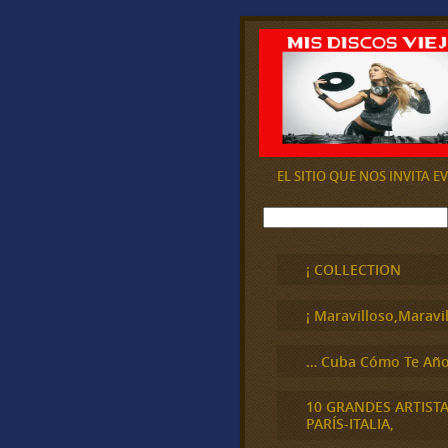
EL SITIO QUE NOS INVITA 
B
u
s
c
¡ COLLECTION
a
r
¡ Maravilloso,Maravil
… Cuba Cómo Te Año
10 GRANDES ARTIST
PARÍS-ITALIA,