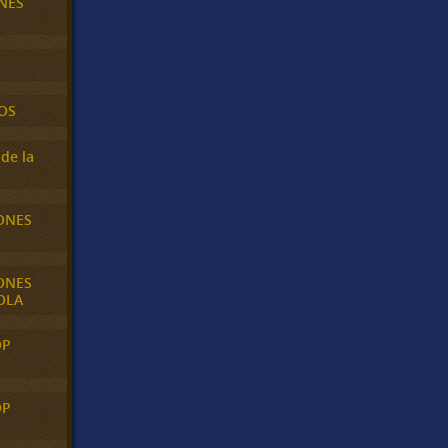
NES
OS
de la
ONES
ONES
OLA
OP
OP