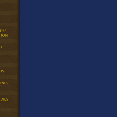
 THE
TION
O
OS
ONES
LDIES