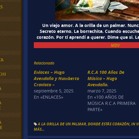
AS
Un viejo amor. A la orilla de un palmar. Nunc
Secreto eterno. La borrachita. Cuando escuche
corazón. Por tí aprendí a querer. Dime que si. L
MDV
TA
Relacionado
Enlaces – Hugo
R.C.A 100 Años De
CHI
Avendaño y Humberto
Música – Hugo
Cravioto –
Avendaño.
A
septiembre 5, 2025
marzo 7, 2025
En «ENLACES»
En «100 AÑOS DE
A
MÚSICA R.C.A PRIMERA
E
PARTE»
A
A LA ORILLA DE UN PALMAR
,
DONDE ESTÁS CORAZÓN
,
IN 
E
MÁS...