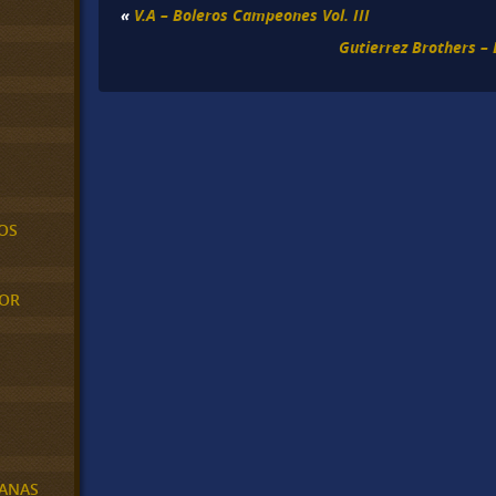
«
V.A – Boleros Campeones Vol. III
Gutierrez Brothers – 
OS
MOR
BANAS