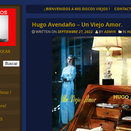
¡ BIENVENIDOS A MIS DISCOS VIEJOS !
CONTAC
Hugo Avendaño – Un Viejo Amor.
WRITTEN ON
SEPTIEMBRE 27, 2022
BY
ADMIN
IN
H
EVOCAR
Buscar
loso !
ro!
AS