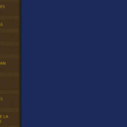
DES
AS
RAN
E
EL
E LA
E