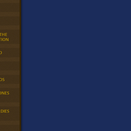
 THE
TION
O
OS
ONES
LDIES