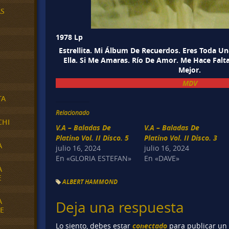
AS
1978 Lp
Estrellita. Mi Álbum De Recuerdos. Eres Toda Un
Ella. Si Me Amaras. Río De Amor. Me Hace Falt
Mejor.
MDV
TA
Relacionado
CHI
V.A – Baladas De
V.A – Baladas De
Platino Vol. II Disco. 5
Platino Vol. II Disco. 3
A
julio 16, 2024
julio 16, 2024
En «GLORIA ESTEFAN»
En «DAVE»
A
E
ALBERT HAMMOND
A
Deja una respuesta
E
conectado
Lo siento, debes estar
para publicar un