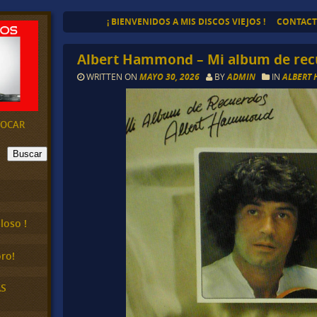
¡ BIENVENIDOS A MIS DISCOS VIEJOS !
CONTAC
Albert Hammond – Mi album de rec
WRITTEN ON
MAYO 30, 2026
BY
ADMIN
IN
ALBERT
EVOCAR
Buscar
loso !
ro!
AS