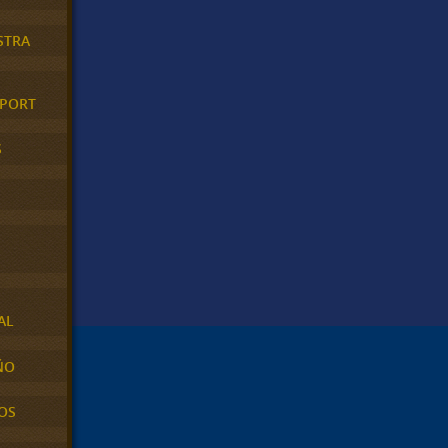
STRA
XPORT
S
AL
ÑO
OS