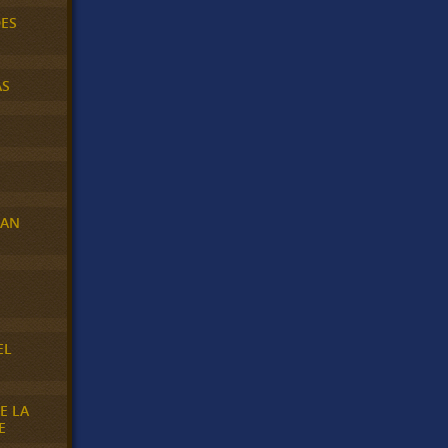
DES
AS
RAN
E
EL
E LA
E