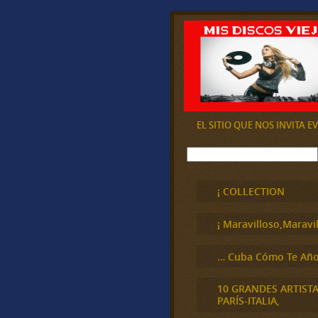
EL SITIO QUE NOS INVITA 
B
u
s
c
¡ COLLECTION
a
r
¡ Maravilloso,Maravil
… Cuba Cómo Te Año
10 GRANDES ARTIST
PARÍS-ITALIA,