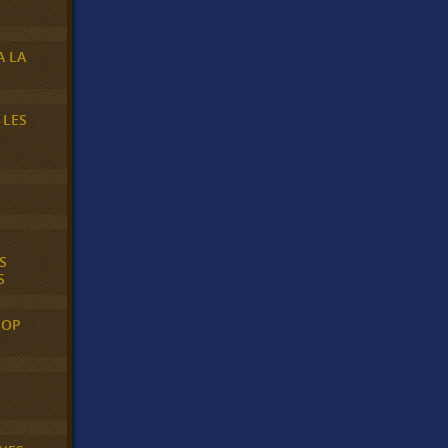
A LA
 LES
S
S
POP