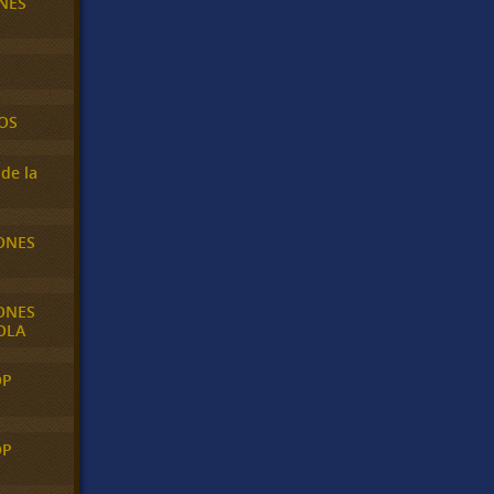
NES
OS
de la
ONES
ONES
OLA
OP
OP