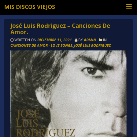
MIS DISCOS VIEJOS
José Luis Rodriguez – Canciones De
Amor.
WRITTEN ON
DICIEMBRE 11, 2021
BY
ADMIN
IN
CANCIONES DE AMOR - LOVE SONGS
,
JOSÉ LUIS RODRIGUEZ