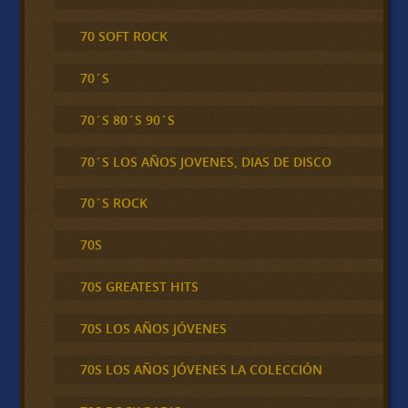
70 SOFT ROCK
70´S
70´S 80´S 90´S
70´S LOS AÑOS JOVENES, DIAS DE DISCO
70´S ROCK
70S
70S GREATEST HITS
70S LOS AÑOS JÓVENES
70S LOS AÑOS JÓVENES LA COLECCIÓN