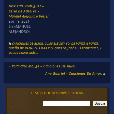
José Luis Rodriguez –
Serie De Autores –
Manuel Alejandro Vol. II
abril 9, 2021
En «MANUEL
ALEJANDRO»
CANCIONES DE AMOR
,
CULPABLE SOY YO
,
DE PUNTA A PUNTA
,
DUEÑO DE NADA
,
EL AMAR Y EL QUERER
,
JOSÉ LUIS RODRIGUEZ
,
Y
OTROS TEMAS MÁS...
«
Yolandita Monge – Canciones De Amor.
Ana Gabriel – Canciones De Amor.
»
EL SITIO QUE NOS INVITA EVOCAR
B
Buscar
u
s